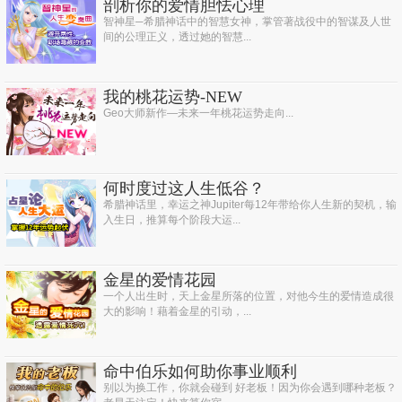
剖析你的爱情胆怯心理
智神星─希腊神话中的智慧女神，掌管著战役中的智谋及人世
间的公理正义，透过她的智慧...
我的桃花运势-NEW
Geo大师新作—未来一年桃花运势走向...
何时度过这人生低谷？
希腊神话里，幸运之神Jupiter每12年带给你人生新的契机，输
入生日，推算每个阶段大运...
金星的爱情花园
一个人出生时，天上金星所落的位置，对他今生的爱情造成很
大的影响！藉着金星的引动，...
命中伯乐如何助你事业顺利
别以为换工作，你就会碰到 好老板！因为你会遇到哪种老板？