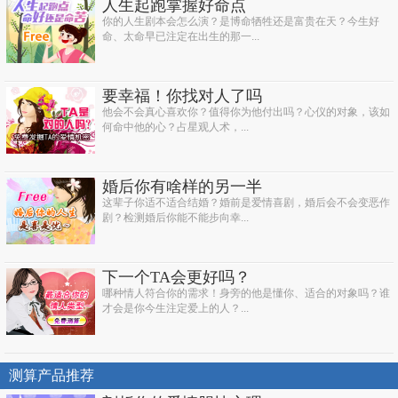
人生起跑掌握好命点
你的人生剧本会怎么演？是博命牺牲还是富贵在天？今生好
命、太命早已注定在出生的那一...
要幸福！你找对人了吗
他会不会真心喜欢你？值得你为他付出吗？心仪的对象，该如
何命中他的心？占星观人术，...
婚后你有啥样的另一半
这辈子你适不适合结婚？婚前是爱情喜剧，婚后会不会变恶作
剧？检测婚后你能不能步向幸...
下一个TA会更好吗？
哪种情人符合你的需求！身旁的他是懂你、适合的对象吗？谁
才会是你今生注定爱上的人？...
测算产品推荐