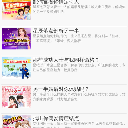
配偶宫看你情定何人
星座七宫怎么管一个人的婚姻及配偶？输入出生资料，解读你
的另一半及婚姻生活...
星辰落点剖析另一半
星辰落点如何影响你的一生？星吧占星，将分别从「性格」
「家庭环境」「姻缘」深入剖析...
那些成功人士与我同样命格？
星吧以日水金三星合体，解读你的优缺点、印证你的潜力，专
注自己的星座魅力，挖掘你所...
另一半婚后对你体贴吗？
另一半是个什么样的人？对方有什么特征？对方的优缺点，对
方的家庭背景，对方婚后会怎...
找出你俩爱情症结点
交往时间一长，情人就一定要变冤家吗？ 无关合盘指数高低，