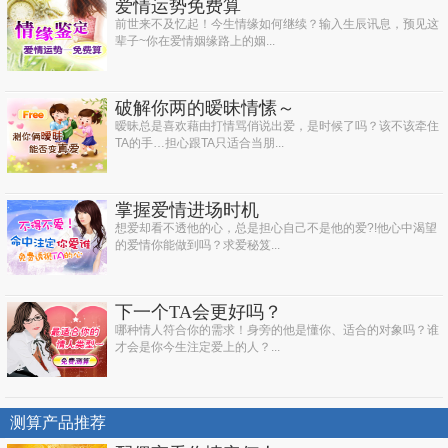
爱情运势免费算
前世来不及忆起！今生情缘如何继续？输入生辰讯息，预见这
辈子~你在爱情姻缘路上的姻...
破解你两的暧昧情愫～
暧昧总是喜欢藉由打情骂俏说出爱，是时候了吗？该不该牵住
TA的手…担心跟TA只适合当朋...
掌握爱情进场时机
想爱却看不透他的心，总是担心自己不是他的爱?!他心中渴望
的爱情你能做到吗？求爱秘笈...
下一个TA会更好吗？
哪种情人符合你的需求！身旁的他是懂你、适合的对象吗？谁
才会是你今生注定爱上的人？...
测算产品推荐