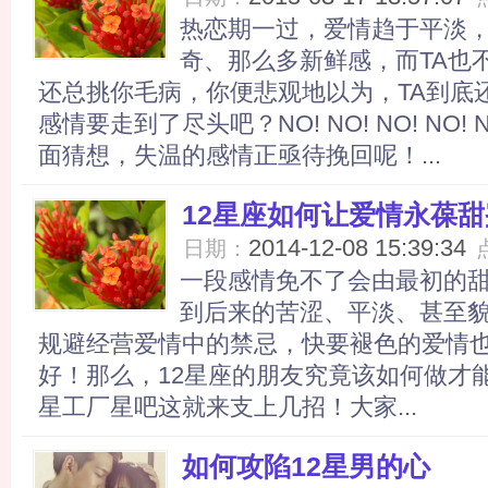
热恋期一过，爱情趋于平淡，
奇、那么多新鲜感，而TA也
还总挑你毛病，你便悲观地以为，TA到底
感情要走到了尽头吧？NO! NO! NO! NO
面猜想，失温的感情正亟待挽回呢！...
12星座如何让爱情永葆甜
2014-12-08 15:39:34
日期：
一段感情免不了会由最初的
到后来的苦涩、平淡、甚至
规避经营爱情中的禁忌，快要褪色的爱情
好！那么，12星座的朋友究竟该如何做才
星工厂星吧这就来支上几招！大家...
如何攻陷12星男的心