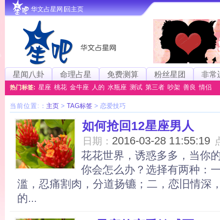
华文占星网∣回主页
星闻八卦
命理占星
免费测算
粉丝星团
非常
星座
桃花
金牛座
人的
水瓶座
测试
第三者
吵架
善良
情侣
热门标签:
当前位置:
：
主页
>
TAG标签
> 恋爱技巧
如何抢回12星座男人
2016-03-28 11:55:19
日期：
花花世界，诱惑多多，当你
你会怎么办？选择有两种：
滥，忍痛割肉，分道扬镳；二，恋旧情深
的...