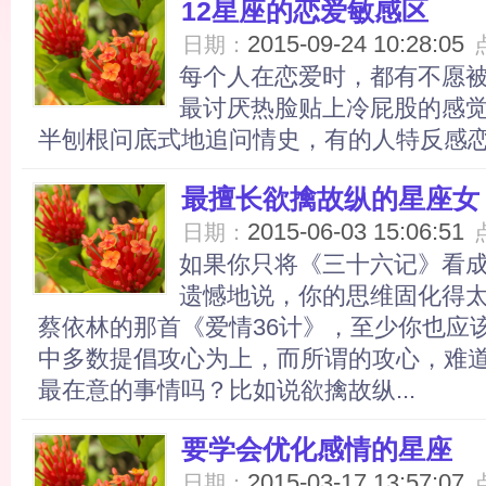
12星座的恋爱敏感区
2015-09-24 10:28:05
日期：
每个人在恋爱时，都有不愿
最讨厌热脸贴上冷屁股的感
半刨根问底式地追问情史，有的人特反感恋人
最擅长欲擒故纵的星座女
2015-06-03 15:06:51
日期：
如果你只将《三十六记》看
遗憾地说，你的思维固化得
蔡依林的那首《爱情36计》，至少你也应
中多数提倡攻心为上，而所谓的攻心，难
最在意的事情吗？比如说欲擒故纵...
要学会优化感情的星座
2015-03-17 13:57:07
日期：