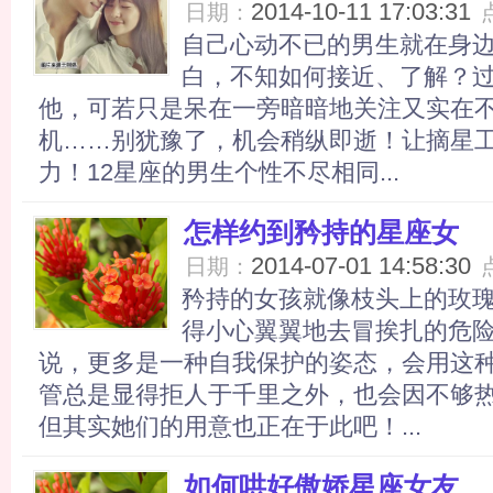
2014-10-11 17:03:31
日期：
自己心动不已的男生就在身
白，不知如何接近、了解？
他，可若只是呆在一旁暗暗地关注又实在
机……别犹豫了，机会稍纵即逝！让摘星
力！12星座的男生个性不尽相同...
怎样约到矜持的星座女
2014-07-01 14:58:30
日期：
矜持的女孩就像枝头上的玫
得小心翼翼地去冒挨扎的危
说，更多是一种自我保护的姿态，会用这
管总是显得拒人于千里之外，也会因不够
但其实她们的用意也正在于此吧！...
如何哄好傲娇星座女友