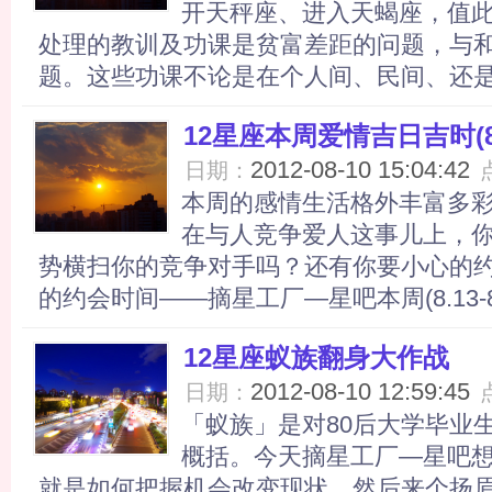
开天秤座、进入天蝎座，值
处理的教训及功课是贫富差距的问题，与
题。这些功课不论是在个人间、民间、还是国
12星座本周爱情吉日吉时(8.1
2012-08-10 15:04:42
日期：
本周的感情生活格外丰富多
在与人竞争爱人这事儿上，
势横扫你的竞争对手吗？还有你要小心的
的约会时间——摘星工厂—星吧本周(8.13-8..
12星座蚁族翻身大作战
2012-08-10 12:59:45
日期：
「蚁族」是对80后大学毕业
概括。今天摘星工厂—星吧
就是如何把握机会改变现状，然后来个扬