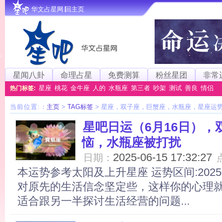
华文占星网∣回主页
星闻八卦
命理占星
免费测算
粉丝星团
非常
星座
桃花
金牛座
人的
水瓶座
第三者
吵架
测试
善良
情侣
热门标签:
当前位置:
：
主页
>
TAG标签
> 星座，双子座，巨蟹座，水瓶座，星座运
星吧日运（6月16日）
恼，水瓶座被打扰
2025-06-15 17:32:27
日期：
本运势参考太阳及上升星座 运势区间:2025
对原先的生活信念坚定些，这样你的心理
适合跟另一半探讨生活经营的问题...