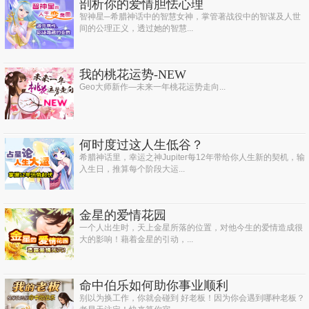
剖析你的爱情胆怯心理
智神星─希腊神话中的智慧女神，掌管著战役中的智谋及人世
间的公理正义，透过她的智慧...
我的桃花运势-NEW
Geo大师新作—未来一年桃花运势走向...
何时度过这人生低谷？
希腊神话里，幸运之神Jupiter每12年带给你人生新的契机，输
入生日，推算每个阶段大运...
金星的爱情花园
一个人出生时，天上金星所落的位置，对他今生的爱情造成很
大的影响！藉着金星的引动，...
命中伯乐如何助你事业顺利
别以为换工作，你就会碰到 好老板！因为你会遇到哪种老板？