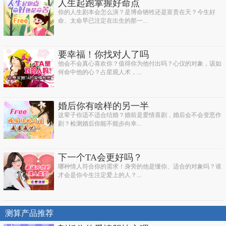
人生起跑掌握好命点
你的人生剧本会怎么演？是博命牺牲还是富贵在天？今生好
命、太命早已注定在出生的那一...
要幸福！你找对人了吗
他会不会真心喜欢你？值得你为他付出吗？心仪的对象，该如
何命中他的心？占星观人术，...
婚后你有啥样的另一半
这辈子你适不适合结婚？婚前是爱情喜剧，婚后会不会变恶作
剧？检测婚后你能不能步向幸...
下一个TA会更好吗？
哪种情人符合你的需求！身旁的他是懂你、适合的对象吗？谁
才会是你今生注定爱上的人？...
测算产品推荐