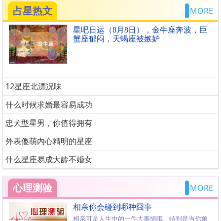
占星热文
MORE
星吧日运（8月8日），金牛座奔波，巨
蟹座郁闷，天蝎座被嫉妒
12星座北漂况味
什么时候求婚最容易成功
忠犬型星男，你值得拥有
外表傻萌内心精明的星座
什么星座易成大龄不婚女
心理测验
MORE
相亲你会碰到哪种囧事
相亲可是人生中的一件大事情哦，特别是当你单