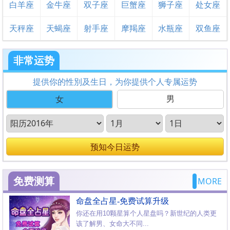
白羊座
金牛座
双子座
巨蟹座
狮子座
处女座
天秤座
天蝎座
射手座
摩羯座
水瓶座
双鱼座
非常运势
提供你的性別及生日，为你提供个人专属运势
男
女
预知今日运势
免费测算
MORE
命盘全占星-免费试算升级
你还在用10颗星算个人星盘吗？新世纪的人类更
该了解男、女命大不同...