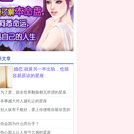
新文章
[
婚恋
]
就算另一半出轨，也很
容易原谅的星座
]
为了爱，跟全世界翻脸都无所谓的星座
]
本事越大对人越礼让的星座
]
别人纵有千般好，爱上你便唯你最珍贵的
]
你会因为什么而分手？
]
热心助人让人有亏欠感的星座