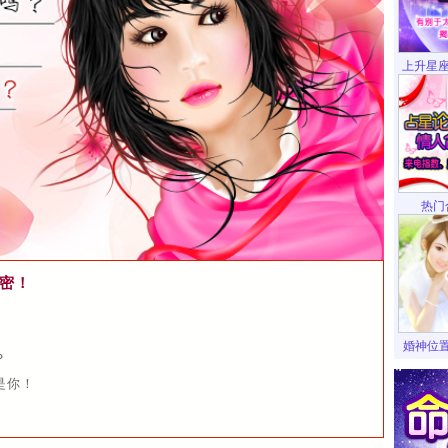
上升星座
热门
密！
婚神位
？
是你！