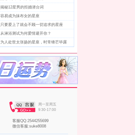
]
揭秘12星男的拒婚潜台词
]
容易成为抹布女的星座
]
只要爱上了就会不顾一切追求的星座
]
从淋浴测试为何爱情避开你？
]
为人处世太张扬的星座，时常锋芒毕露
周一至周五
9:30-17:00
客服QQ:2544255699
微信客服:suke8008