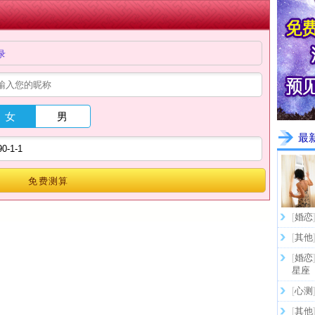
录
女
男
最
免费测算
[
婚恋
[
其他
[
婚恋
星座
[
心测
[
其他