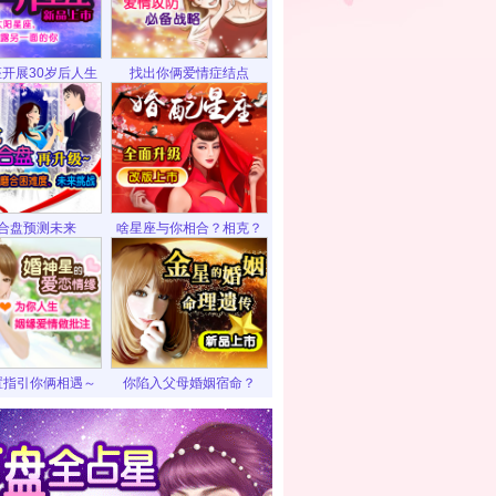
开展30岁后人生
找出你俩爱情症结点
合盘预测未来
啥星座与你相合？相克？
置指引你俩相遇～
你陷入父母婚姻宿命？