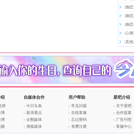
[
婚恋
[
婚恋
[
婚恋
[
心测
[
其他
介绍
自媒体合作
用户帮助
星吧介绍
老师
今日头条
常见问题
关于星吧
微博
新浪看点
在线客服
合作提案
微博
企鹅媒体
忘记密码
广告刊登
视频
搜狐媒体
免费注册
客服中心