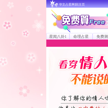
华文占星网∣回主页
星闻八卦1
命理占星
免费测