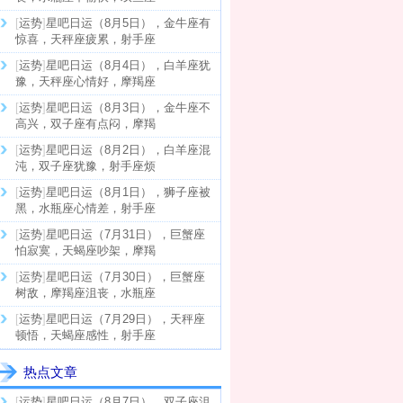
[
运势
]
星吧日运（8月5日），金牛座有
惊喜，天秤座疲累，射手座
[
运势
]
星吧日运（8月4日），白羊座犹
豫，天秤座心情好，摩羯座
[
运势
]
星吧日运（8月3日），金牛座不
高兴，双子座有点闷，摩羯
[
运势
]
星吧日运（8月2日），白羊座混
沌，双子座犹豫，射手座烦
[
运势
]
星吧日运（8月1日），狮子座被
黑，水瓶座心情差，射手座
[
运势
]
星吧日运（7月31日），巨蟹座
怕寂寞，天蝎座吵架，摩羯
[
运势
]
星吧日运（7月30日），巨蟹座
树敌，摩羯座沮丧，水瓶座
[
运势
]
星吧日运（7月29日），天秤座
顿悟，天蝎座感性，射手座
热点文章
[
运势
]
星吧日运（8月7日），双子座沮