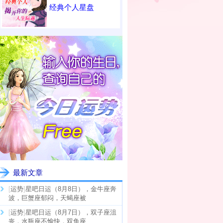
经典个人星盘
最新文章
[
运势
]
星吧日运（8月8日），金牛座奔
波，巨蟹座郁闷，天蝎座被
[
运势
]
星吧日运（8月7日），双子座沮
丧，水瓶座不愉快，双鱼座