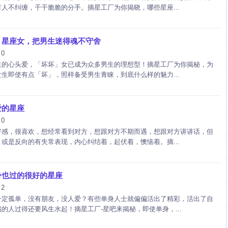
人不纠缠，干干脆脆的分手。摘星工厂为你揭晓，哪些星座...
」星座女，把男生迷得魂不守舍
0
：
生的心头爱，「坏坏」女已成为众多男生的理想型！摘星工厂为你揭秘，为
生即使有点「坏」，照样备受男生青睐，到底什么样的魅力...
爱的星座
0
：
好感，很喜欢，想经常看到对方，想跟对方不期而遇，想跟对方讲讲话，但
或是反向的有失常表现，内心纠结着，起伏着，懊恼着。摘...
身也过的很好的星座
2
：
一定孤单，没有朋友，没人爱？有些单身人士就偏偏活出了精彩，活出了自
的人过得还要风生水起！摘星工厂-星吧来揭秘，即使单身，...