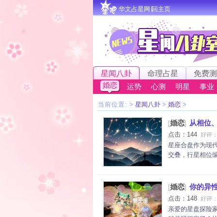
华文占星网∣回主页
星闻八卦
命理占星
免费测
婚恋
运势
心测
明星
事业
当前位置:
>
星闻八卦
>
婚恋
>
婚恋
从相位
[
]
点击：144
好评
星座合盘作为现
交叠，行星相位编
婚恋
你的异
[
]
点击：148
好评
亲爱的星盘探险