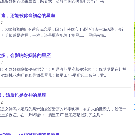
准备好你的出生星图，跟着我一起解码你的桃花引力场！ 核...
百遍，还能被你当初恋的星座
2
：
行榜，大家都说他们不适合谈恋爱，因为十分虐心！跟他们谈一场恋爱，会让
可明知道是这样，一堆人还是愿意犯傻！摘星工厂-星吧来揭...
太多，会影响好姻缘的星座
2
：
啊！不然好姻缘都要被埋没了！可是有些星座却要注意了：你明明是在赶烂
把好桃花也吓跑真是倒霉蛋儿！摘星工厂-星吧送上名单，看...
城，婚后也是女神的星座
2
：
还是女神吗？婚后的柴米油盐酱醋茶的鸡零狗碎，有多大的摧毁力，随便一
生的例证。在一片唏嘘中，摘星工厂-星吧还是找到了这几个...
会说情话，但绝对靠谱的星座男