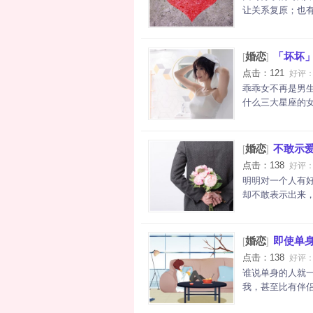
让关系复原；也有
婚恋
「坏坏
[
]
点击：121
好评
乖乖女不再是男
什么三大星座的女
婚恋
不敢示
[
]
点击：138
好评
明明对一个人有
却不敢表示出来，
婚恋
即使单
[
]
点击：138
好评
谁说单身的人就
我，甚至比有伴侣