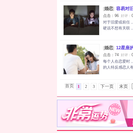
婚恋
容易对
[
]
点击：96
好评：
对于旧爱或前任
硬说不想有关联，
婚恋
12星座
[
]
点击：74
好评：
每个人在恋爱时
的人特反感恋人有
首页
1
2
3
下一页
末页