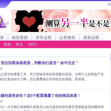
算
粉丝星团
非常运势
占星教室
星座运势
其他
热文
GEO
、宫位到星体落星座，判断你们是否＂命中注定＂
0
：
代占星学的重要工具，早已突破简单的星座配对层面。当两个人的星盘产生
织出复杂的引力网，宫位重叠揭示共同的生命课题，星体落...
性缘到底有多旺？这5个配置暴露了你的桃花体质！
0
：
家们～今天我们来聊聊大家最关心的主题你的异性缘究竟被星盘里的哪些神