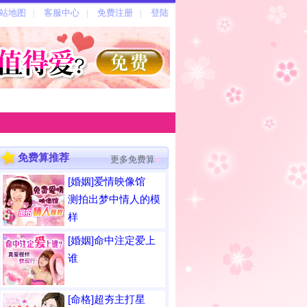
免费算推荐
更多免费算
[婚姻]
爱情映像馆
测拍出梦中情人的模
样
[婚姻]
命中注定爱上
谁
[命格]
超夯主打星