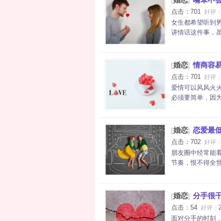
[
]
点击：701
好评
女生都希望听到
讲情话这件事，虽
婚恋
情商容易
[
]
点击：701
好评
爱情可以风风火
必须要简单，因为
婚恋
恋爱最
[
]
点击：702
好评
朋友圈中经常能
节奏，恨不得全世
婚恋
分手很
[
]
点击：54
好评：
面对分手的时刻