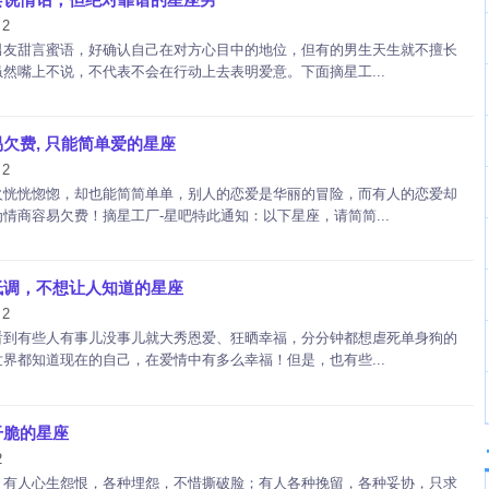
2
：
男友甜言蜜语，好确认自己在对方心目中的地位，但有的男生天生就不擅长
然嘴上不说，不代表不会在行动上去表明爱意。下面摘星工...
欠费, 只能简单爱的星座
2
：
火恍恍惚惚，却也能简简单单，别人的恋爱是华丽的冒险，而有人的恋爱却
情商容易欠费！摘星工厂-星吧特此通知：以下星座，请简简...
低调，不想让人知道的星座
2
：
看到有些人有事儿没事儿就大秀恩爱、狂晒幸福，分分钟都想虐死单身狗的
界都知道现在的自己，在爱情中有多么幸福！但是，也有些...
干脆的星座
2
，有人心生怨恨，各种埋怨，不惜撕破脸；有人各种挽留，各种妥协，只求