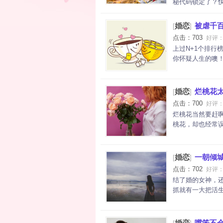
秘代码锁定了？快
婚恋
被虐千
[
]
点击：703
好评
上过N+1个排
你怀疑人生的噢！
婚恋
烂桃花
[
]
点击：700
好评
烂桃花当然要赶
桃花，却也经常误
婚恋
一朝倾
[
]
点击：702
好评
结了婚的女神，
抓就有一大把活生
婚恋
嘴笨不