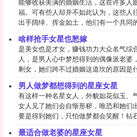
能够收获美满的婚姻生活，这在许多人
福。可有些人却并不如此认为，这些人
出手阔绰、挥金如土，他们有一个共同的名
啥样抢手女星也愁嫁
是美女也是才女，赚钱功力大众名气综
人，是男人心中梦想得到的偶像派老婆
剩女，她们跨不过婚姻这道坎的原因是什么
男人做梦都想得到的星座女星
有这样一种名星女人，外貌如花似玉、
女人见了她们会自惭形秽，唯恐和她们
要是得到她们，只怕做梦都会笑醒！钻石级
最适合做老婆的星座女星