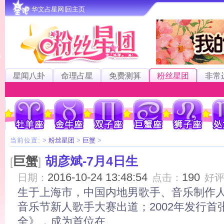
华文占星网∣回主页
星闻八卦
命理占星
免费测算
粉丝星团
非常
当前位置:
>
粉丝星团
>
巨蟹
>
巨蟹
胡彦斌-7月4日生
[
]
2016-10-24 13:48:54
190
日期：
点击：
好
生于上海市，中国内地男歌手、音乐制作人。
音乐节新人歌手大赛出道；2002年发行首
全》，成为首位在...