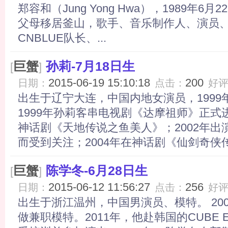
郑容和（Jung Yong Hwa），1989年
父母移居釜山，歌手、音乐制作人、演员
CNBLUE队长、...
巨蟹
孙莉-7月18日生
[
]
2015-06-19 15:10:18
200
日期：
点击：
好
出生于辽宁大连，中国内地女演员，199
1999年孙莉客串电视剧《达摩祖师》正式进
神话剧《天地传说之鱼美人》；2002年
而受到关注；2004年在神话剧《仙剑奇侠传
巨蟹
陈学冬-6月28日生
[
]
2015-06-12 11:56:27
256
日期：
点击：
好
出生于浙江温州，中国男演员、模特。 20
做兼职模特。2011年，他赴韩国的CUBE Ent