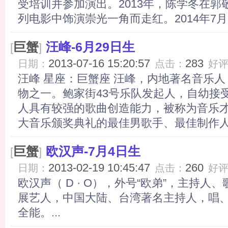
受培训并参加演出。2013年，陈学冬在
列电影中饰演崇光一角而走红。2014年7月17
巨蟹
汪峰-6月29日生
[
]
2013-07-16 15:20:57
283
日期：
点击：
好
汪峰 星座：巨蟹座 汪峰，内地著名音乐
物之一。鲍家街43号乐队发起人，自幼接
人具有较强的歌曲创造能力，被称为音乐
大音乐颁奖典礼的最佳男歌手、最佳制作人大
巨蟹
欧汉声-7月4日生
[
]
2013-02-19 10:45:47
260
日期：
点击：
好
欧汉声（ D · O），外号“欧弟”，主持
展艺人，中国大陆、台湾著名主持人，唱
全能。...