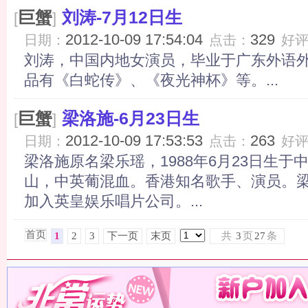
巨蟹
刘涛-7月12日生
[
]
2012-10-09 17:54:04
329
日期：
点击：
好
刘涛，中国内地女演员，毕业于广东外语
品有《白蛇传》、《夜光神杯》等。...
巨蟹
梁洛施-6月23日生
[
]
2012-10-09 17:53:53
263
日期：
点击：
好
梁洛施原名梁乐瑶，1988年6月23日生
山，中英葡混血。香港知名歌手、演员。梁
加入英皇娱乐唱片公司。...
首页
1
2
3
下一页
末页
共
3
页
27
条