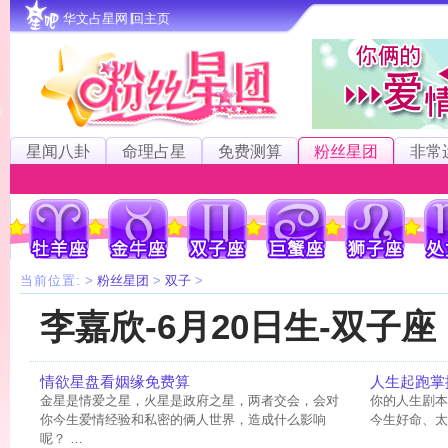
华文占星网∣回主页
星闻八卦
命理占星
免费测算
粉丝星团
非常
当前位置:
>
粉丝星团
>
双子
>
李嘉欣-6月20日生-双子座
情欲星盘看姻缘免费算
人生起跑掌
金星是情爱之星，火星是政府之星，两者交会，会对
你的人生剧本
你今生爱情经验和私密的俩人世界，造成什么影响
今生好命、太
呢？ …