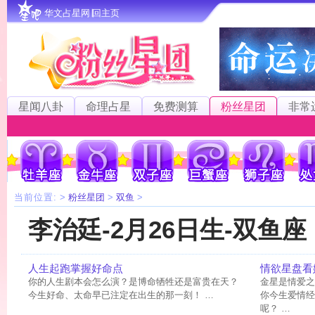
华文占星网∣回主页
星闻八卦
命理占星
免费测算
粉丝星团
非常
当前位置:
>
粉丝星团
>
双鱼
>
李治廷-2月26日生-双鱼座
人生起跑掌握好命点
情欲星盘看
你的人生剧本会怎么演？是博命牺牲还是富贵在天？
金星是情爱之
今生好命、太命早已注定在出生的那一刻！ …
你今生爱情经
呢？ …