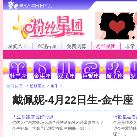
华文占星网∣回主页
星闻八卦
命理占星
免费测算
粉丝星团
非常
当前位置:
>
粉丝星团
>
金牛
>
戴佩妮-4月22日生-金牛座
人生起跑掌握好命点
情欲星盘看
你的人生剧本会怎么演？是博命牺牲还是富贵在天？
金星是情爱之
今生好命、太命早已注定在出生的那一刻！ …
你今生爱情经
呢？ …