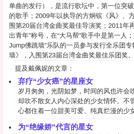
单曲的发行），是流行歌坛中，第一位突破
的歌手；2009年以执导的方炯镔《风》、
围第20届台湾金曲奖最佳导演奖；2011年
出青年”称号，在“大马帮”歌手中是第一人；20
Jump佛跳墙”乐队的一员参与发行全乐团专辑《
墙》，入围第23届台湾金曲奖最佳乐团奖
提及戴佩妮的文章：
弃疗“少女癌”的星座女
岁月匆匆，光阴如梦，时间的风也许会
却吹不散女人内心深处的少女情怀。不
心都住着一位甜美可爱、纯真烂漫的少女，
为“绝缘娇”代言的星女