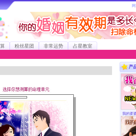
算
粉丝星团
非常运势
占星教室
产
我的婆