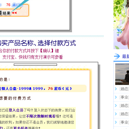
最
[
婚恋
[
事业
[
婚恋
[
婚恋
[
事业