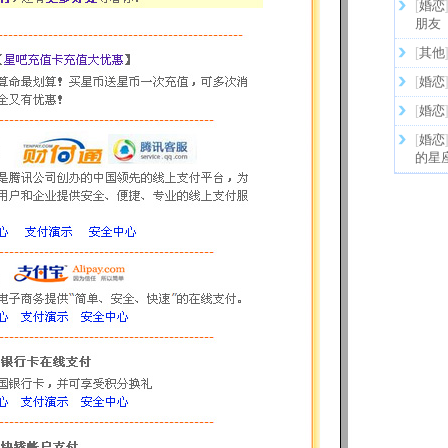
[
婚恋
朋友
[
其他
[
婚恋
[
婚恋
[
婚恋
的星