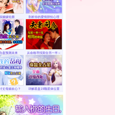
探姻缘轮廓
剖析你的爱情胆怯心理
合盘预测未来
从命格寻找契合另一半～
讨丈母娘欢心？
详解星盘19颗星体位置