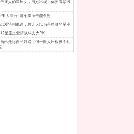
]
最迷人的星座女，当她出现，你要看紧男
]
PK大擂台: 哪个星座最能敛财
]
恋爱特别低调，总让人以为是单身的星座
]
12星座之爱情战斗力大PK
]
自己觉得自己好追，但一般人压根撩不动
座