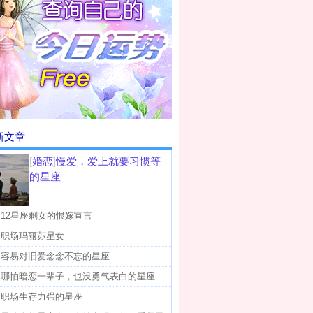
新文章
[
婚恋
]
慢爱，爱上就要习惯等
的星座
]
12星座剩女的恨嫁宣言
]
职场玛丽苏星女
]
容易对旧爱念念不忘的星座
]
哪怕暗恋一辈子，也没勇气表白的星座
]
职场生存力强的星座