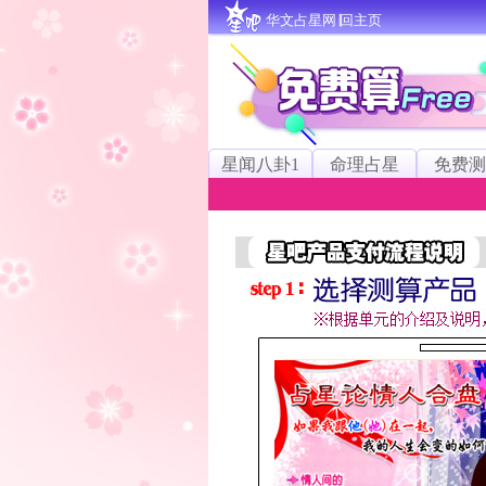
华文占星网∣回主页
星闻八卦1
命理占星
免费测