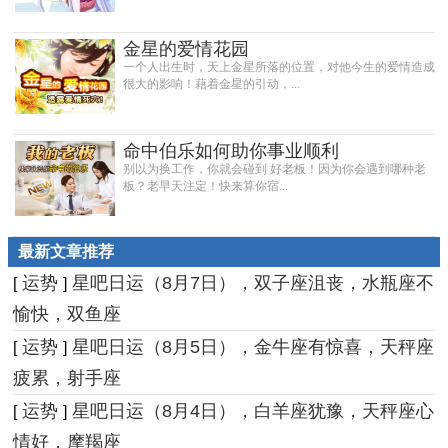
金星的爱情花园
一个人出生时，天上金星所落的位置，对他今生的爱情造成
很大的影响！藉着金星的引动，...
命中伯乐如何助你事业顺利
别以为换工作，你就会碰到 好老板！因为你会遇到哪种老
板？老早天注定！快来算你宿...
最新文章推荐
运势
星吧日运（8月7日），双子座沮丧，水瓶座不
[
]
愉快，双鱼座
运势
星吧日运（8月5日），金牛座有惊喜，天秤座
[
]
疲累，射手座
运势
星吧日运（8月4日），白羊座犹豫，天秤座心
[
]
情好，摩羯座