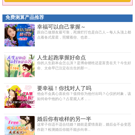
免费测算产品推荐
幸福可以自己掌握～
跟自己做朋友最可靠，死缠烂打也是自己人～每人头顶上都
点着各式星星，照耀着你、也牵...
人生起跑掌握好命点
你的人生剧本会怎么演？是博命牺牲还是富贵在天？今生好
命、太命早已注定在出生的那一...
要幸福！你找对人了吗
他会不会真心喜欢你？值得你为他付出吗？心仪的对象，该
如何命中他的心？占星观人术，...
婚后你有啥样的另一半
这辈子你适不适合结婚？婚前是爱情喜剧，婚后会不会变恶
作剧？检测婚后你能不能步向幸...