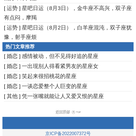
运势
星吧日运（8月3日），金牛座不高兴，双子座
[
]
有点闷，摩羯
运势
星吧日运（8月2日），白羊座混沌，双子座犹
[
]
豫，射手座烦
热门文章推荐
婚恋
感情被动，但不见得好追的星座
[
]
婚恋
一出现别人得看紧男友的星座女
[
]
婚恋
笑起来很招桃花的星座
[
]
婚恋
一谈恋爱整个人巨变的星座
[
]
其他
凭一张嘴就能让人又爱又恨的星座
[
]
京ICP备2022007372号