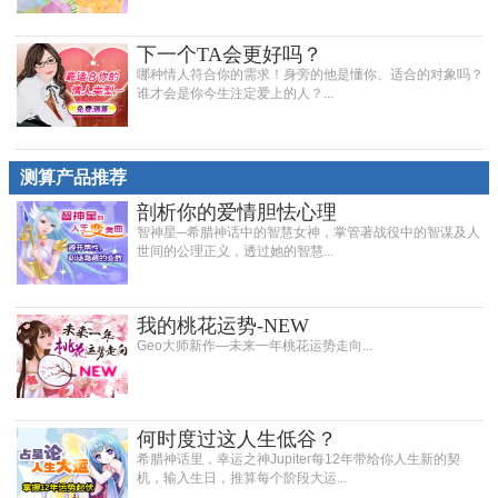
下一个TA会更好吗？
哪种情人符合你的需求！身旁的他是懂你、适合的对象吗？
谁才会是你今生注定爱上的人？...
测算产品推荐
剖析你的爱情胆怯心理
智神星─希腊神话中的智慧女神，掌管著战役中的智谋及人
世间的公理正义，透过她的智慧...
我的桃花运势-NEW
Geo大师新作—未来一年桃花运势走向...
何时度过这人生低谷？
希腊神话里，幸运之神Jupiter每12年带给你人生新的契
机，输入生日，推算每个阶段大运...