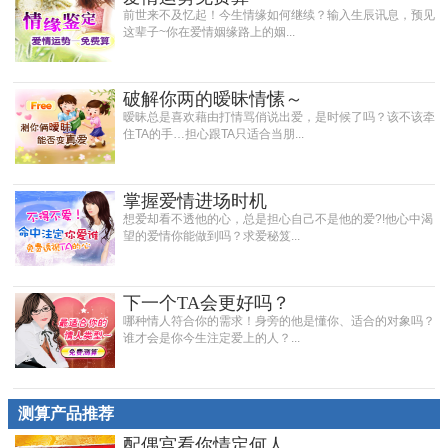
前世来不及忆起！今生情缘如何继续？输入生辰讯息，预见
这辈子~你在爱情姻缘路上的姻...
破解你两的暧昧情愫～
暧昧总是喜欢藉由打情骂俏说出爱，是时候了吗？该不该牵
住TA的手…担心跟TA只适合当朋...
掌握爱情进场时机
想爱却看不透他的心，总是担心自己不是他的爱?!他心中渴
望的爱情你能做到吗？求爱秘笈...
下一个TA会更好吗？
哪种情人符合你的需求！身旁的他是懂你、适合的对象吗？
谁才会是你今生注定爱上的人？...
测算产品推荐
配偶宫看你情定何人