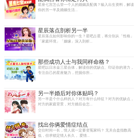
星座七宫怎么管一个人的婚姻及配偶？输入出生资料，解读
你的另一半及婚姻生活...
星辰落点剖析另一半
星辰落点如何影响你的一生？星吧占星，将分别从「性格」
「家庭环境」「姻缘」深入剖析...
那些成功人士与我同样命格？
星吧以日水金三星合体，解读你的优缺点、印证你的潜力，
专注自己的星座魅力，挖掘你所...
另一半婚后对你体贴吗？
另一半是个什么样的人？对方有什么特征？对方的优缺点，
对方的家庭背景，对方婚后会怎...
找出你俩爱情症结点
交往时间一长，情人就一定要变冤家吗？ 无关合盘指数高
低，但求锁定情人长久， 爱情...