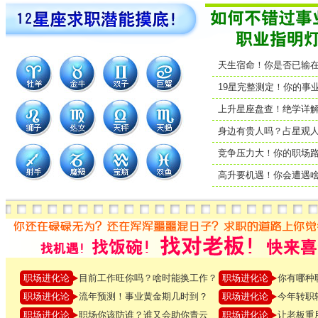
天生宿命！你是否已
19星完整测定！你的
上升星座盘查！绝学
身边有贵人吗？占星
竞争压力大！你的职
高升要机遇！你会遭
职场进化论
目前工作旺你吗？啥时能换工作？
职场进化论
你有哪种
职场进化论
流年预测！事业黄金期几时到？
职场进化论
今年转职
职场进化论
职场你该防谁？谁又会助你青云
职场进化论
让老板重