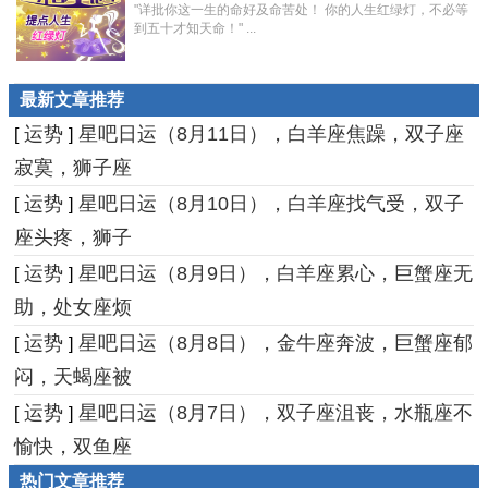
"详批你这一生的命好及命苦处！ 你的人生红绿灯，不必等
到五十才知天命！" ...
最新文章推荐
运势
星吧日运（8月11日），白羊座焦躁，双子座
[
]
寂寞，狮子座
运势
星吧日运（8月10日），白羊座找气受，双子
[
]
座头疼，狮子
运势
星吧日运（8月9日），白羊座累心，巨蟹座无
[
]
助，处女座烦
运势
星吧日运（8月8日），金牛座奔波，巨蟹座郁
[
]
闷，天蝎座被
运势
星吧日运（8月7日），双子座沮丧，水瓶座不
[
]
愉快，双鱼座
热门文章推荐