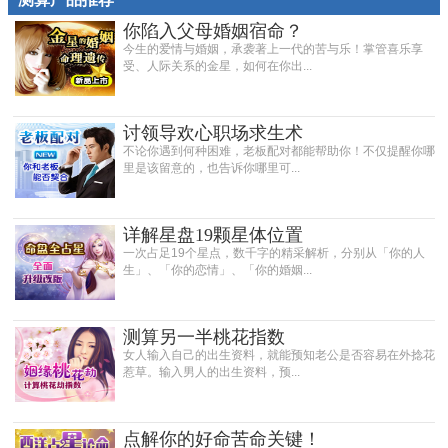
你陷入父母婚姻宿命？
今生的爱情与婚姻，承袭著上一代的苦与乐！掌管喜乐享
受、人际关系的金星，如何在你出...
讨领导欢心职场求生术
不论你遇到何种困难，老板配对都能帮助你！不仅提醒你哪
里是该留意的，也告诉你哪里可...
详解星盘19颗星体位置
一次占足19个星点，数千字的精采解析，分别从「你的人
生」、「你的恋情」、「你的婚姻...
测算另一半桃花指数
女人输入自己的出生资料，就能预知老公是否容易在外捻花
惹草。输入男人的出生资料，预...
点解你的好命苦命关键！