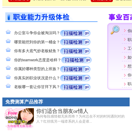
你
办公室斗争你会被淘汰吗？
职
哪里能挖到你的第一桶金？
工
你有多大底气炒老板鱿鱼？
如
你的teamwork态度是啥样？
想
你属於哪种类型的上班族？
你
你真实的职业状况是什么？
职
老板哪一套让你甘拜下风？
免费测算产品推荐
你们适合当朋友or情人
为何每段感情都无疾而终？为何总在不对的时间遇到对的
人？红丝线另一端牵系的人会是谁...