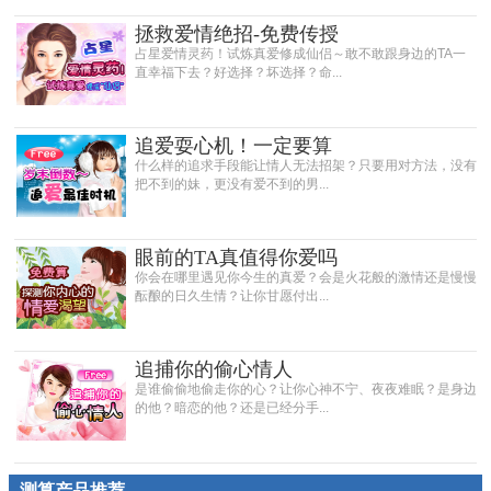
拯救爱情绝招-免费传授
占星爱情灵药！试炼真爱修成仙侣～敢不敢跟身边的TA一
直幸福下去？好选择？坏选择？命...
追爱耍心机！一定要算
什么样的追求手段能让情人无法招架？只要用对方法，没有
把不到的妹，更没有爱不到的男...
眼前的TA真值得你爱吗
你会在哪里遇见你今生的真爱？会是火花般的激情还是慢慢
酝酿的日久生情？让你甘愿付出...
追捕你的偷心情人
是谁偷偷地偷走你的心？让你心神不宁、夜夜难眠？是身边
的他？暗恋的他？还是已经分手...
测算产品推荐