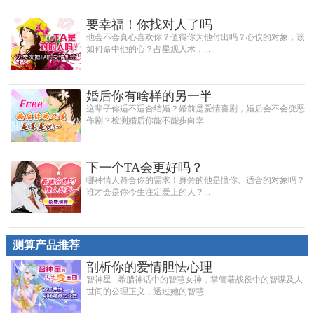
要幸福！你找对人了吗
他会不会真心喜欢你？值得你为他付出吗？心仪的对象，该
如何命中他的心？占星观人术，...
婚后你有啥样的另一半
这辈子你适不适合结婚？婚前是爱情喜剧，婚后会不会变恶
作剧？检测婚后你能不能步向幸...
下一个TA会更好吗？
哪种情人符合你的需求！身旁的他是懂你、适合的对象吗？
谁才会是你今生注定爱上的人？...
测算产品推荐
剖析你的爱情胆怯心理
智神星─希腊神话中的智慧女神，掌管著战役中的智谋及人
世间的公理正义，透过她的智慧...