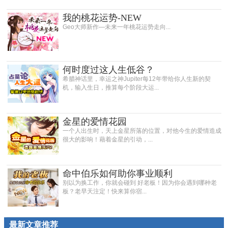
我的桃花运势-NEW
Geo大师新作—未来一年桃花运势走向...
何时度过这人生低谷？
希腊神话里，幸运之神Jupiter每12年带给你人生新的契
机，输入生日，推算每个阶段大运...
金星的爱情花园
一个人出生时，天上金星所落的位置，对他今生的爱情造成
很大的影响！藉着金星的引动，...
命中伯乐如何助你事业顺利
别以为换工作，你就会碰到 好老板！因为你会遇到哪种老
板？老早天注定！快来算你宿...
最新文章推荐