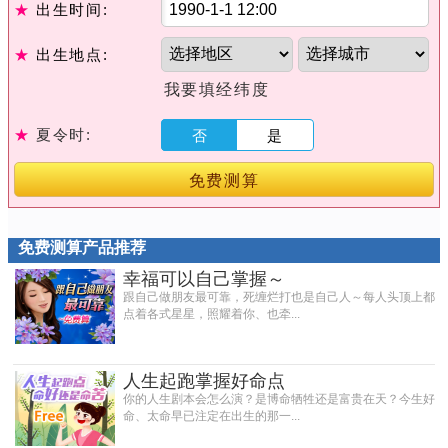
★
出生时间:
★
出生地点:
我要填经纬度
★
夏令时:
否
是
免费测算
免费测算产品推荐
幸福可以自己掌握～
跟自己做朋友最可靠，死缠烂打也是自己人～每人头顶上都
点着各式星星，照耀着你、也牵...
人生起跑掌握好命点
你的人生剧本会怎么演？是博命牺牲还是富贵在天？今生好
命、太命早已注定在出生的那一...