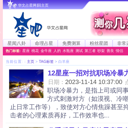
华文占星网∣回主页
星闻八卦
命理占星
免费测算
粉丝星团
非常
星座
桃花
金牛座
人的
水瓶座
测试
第三者
吵架
善良
情侣
热门标签:
当前位置:
：
主页
>
TAG标签
> 白羊座
12星座一招对抗职场冷暴
2023-11-14 10:37:00
日期：
职场冷暴力，是指上司或同
方式刺激对方（如漠视、冷
止日常工作等），致使对方心情焦躁甚至
击者的心理素质再好，工作效率也...