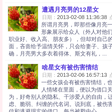
遭遇月亮男的12星女
2013-02-08 11:36:38
日期：
所谓月亮男，即那些像月亮
形象展示给众人（外人对他
职业好、收入高、朋友多），但却对自己
面，吝啬给予温情关怀，只会给妻子、孩
确，月亮男大多衣着得体、斯文有礼，...
啥星女有被伤害情结
2013-02-06 16:57:13
日期：
一些女孩会有被伤害情结，
人情绪在里面，便以为借口
为，好奇别人的隐私、干涉爱人的自由，
虑、脆弱、纠缠的代名词。说到底，被伤
信和逃避现实的借口，每当被戳中心...