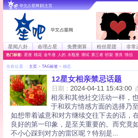
华文占星网∣回主页
星闻八卦
命理占星
免费测算
粉丝星团
非常
星座
桃花
金牛座
人的
水瓶座
测试
第三者
吵架
善良
情侣
热门标签:
当前位置:
：
主页
>
TAG标签
> 婚恋
12星女相亲禁忌话题
2024-04-11 15:43:00
日期：
相亲和其他社交活动一样，
于和双方情感方面的选择乃
如想带着诚意和对方继续交往下去的话，
良好的第一印象，是至关重要的。而究竟
不小心踩到对方的雷区呢？特别是...