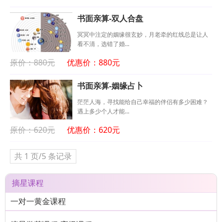
书面亲算-双人合盘
冥冥中注定的姻缘很玄妙，月老牵的红线总是让人
看不清，选错了婚...
原价：880元
优惠价：880元
书面亲算-姻缘占卜
茫茫人海，寻找能给自己幸福的伴侣有多少困难？
遇上多少个人才能...
原价：620元
优惠价：620元
共 1 页/5 条记录
摘星课程
一对一黄金课程