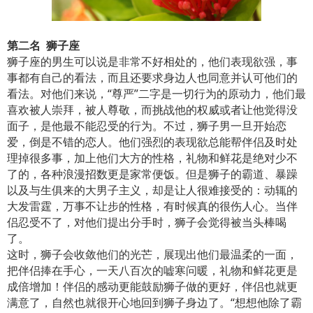
第二名 狮子座
狮子座的男生可以说是非常不好相处的，他们表现欲强，事
事都有自己的看法，而且还要求身边人也同意并认可他们的
看法。对他们来说，“尊严”二字是一切行为的原动力，他们最
喜欢被人崇拜，被人尊敬，而挑战他的权威或者让他觉得没
面子，是他最不能忍受的行为。不过，狮子男一旦开始恋
爱，倒是不错的恋人。他们强烈的表现欲总能帮伴侣及时处
理掉很多事，加上他们大方的性格，礼物和鲜花是绝对少不
了的，各种浪漫招数更是家常便饭。但是狮子的霸道、暴躁
以及与生俱来的大男子主义，却是让人很难接受的：动辄的
大发雷霆，万事不让步的性格，有时候真的很伤人心。当伴
侣忍受不了，对他们提出分手时，狮子会觉得被当头棒喝
了。
这时，狮子会收敛他们的光芒，展现出他们最温柔的一面，
把伴侣捧在手心，一天八百次的嘘寒问暖，礼物和鲜花更是
成倍增加！伴侣的感动更能鼓励狮子做的更好，伴侣也就更
满意了，自然也就很开心地回到狮子身边了。“想想他除了霸