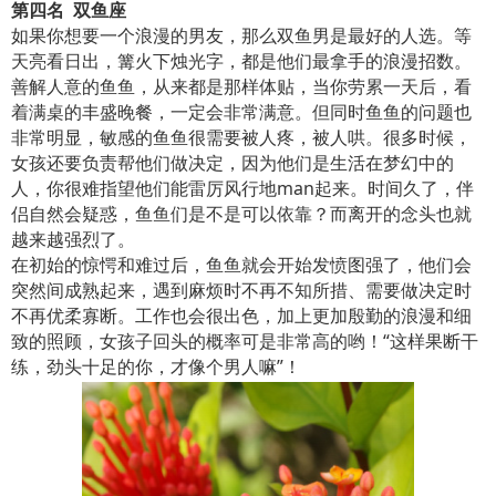
第四名 双鱼座
如果你想要一个浪漫的男友，那么双鱼男是最好的人选。等
天亮看日出，篝火下烛光字，都是他们最拿手的浪漫招数。
善解人意的鱼鱼，从来都是那样体贴，当你劳累一天后，看
着满桌的丰盛晚餐，一定会非常满意。但同时鱼鱼的问题也
非常明显，敏感的鱼鱼很需要被人疼，被人哄。很多时候，
女孩还要负责帮他们做决定，因为他们是生活在梦幻中的
人，你很难指望他们能雷厉风行地man起来。时间久了，伴
侣自然会疑惑，鱼鱼们是不是可以依靠？而离开的念头也就
越来越强烈了。
在初始的惊愕和难过后，鱼鱼就会开始发愤图强了，他们会
突然间成熟起来，遇到麻烦时不再不知所措、需要做决定时
不再优柔寡断。工作也会很出色，加上更加殷勤的浪漫和细
致的照顾，女孩子回头的概率可是非常高的哟！“这样果断干
练，劲头十足的你，才像个男人嘛”！