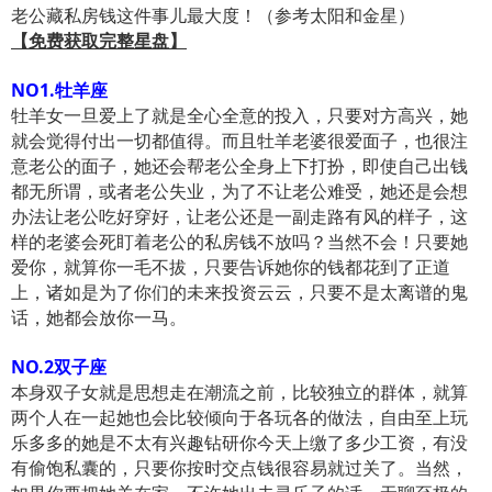
老公藏私房钱这件事儿最大度！（参考太阳和金星）
【免费获取完整星盘】
NO1.牡羊座
牡羊女一旦爱上了就是全心全意的投入，只要对方高兴，她
就会觉得付出一切都值得。而且牡羊老婆很爱面子，也很注
意老公的面子，她还会帮老公全身上下打扮，即使自己出钱
都无所谓，或者老公失业，为了不让老公难受，她还是会想
办法让老公吃好穿好，让老公还是一副走路有风的样子，这
样的老婆会死盯着老公的私房钱不放吗？当然不会！只要她
爱你，就算你一毛不拔，只要告诉她你的钱都花到了正道
上，诸如是为了你们的未来投资云云，只要不是太离谱的鬼
话，她都会放你一马。
NO.2双子座
本身双子女就是思想走在潮流之前，比较独立的群体，就算
两个人在一起她也会比较倾向于各玩各的做法，自由至上玩
乐多多的她是不太有兴趣钻研你今天上缴了多少工资，有没
有偷饱私囊的，只要你按时交点钱很容易就过关了。当然，