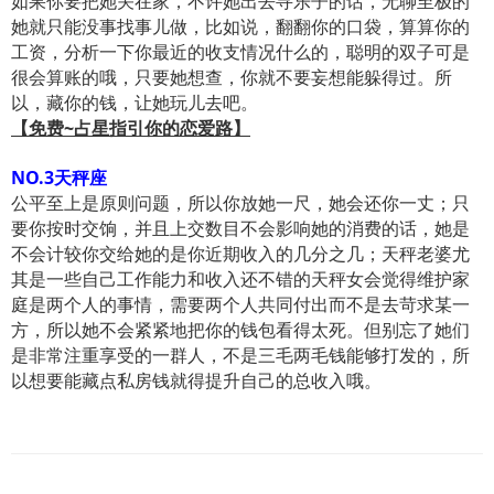
如果你要把她关在家，不许她出去寻乐子的话，无聊至极的
她就只能没事找事儿做，比如说，翻翻你的口袋，算算你的
工资，分析一下你最近的收支情况什么的，聪明的双子可是
很会算账的哦，只要她想查，你就不要妄想能躲得过。所
以，藏你的钱，让她玩儿去吧。
【免费~占星指引你的恋爱路】
NO.3天秤座
公平至上是原则问题，所以你放她一尺，她会还你一丈；只
要你按时交饷，并且上交数目不会影响她的消费的话，她是
不会计较你交给她的是你近期收入的几分之几；天秤老婆尤
其是一些自己工作能力和收入还不错的天秤女会觉得维护家
庭是两个人的事情，需要两个人共同付出而不是去苛求某一
方，所以她不会紧紧地把你的钱包看得太死。但别忘了她们
是非常注重享受的一群人，不是三毛两毛钱能够打发的，所
以想要能藏点私房钱就得提升自己的总收入哦。