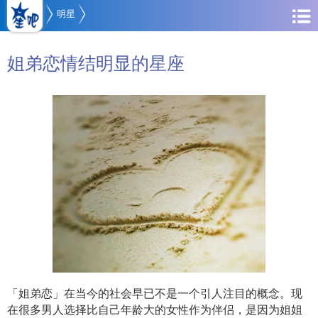
明星
姐弟恋情结明显的星座
「姐弟恋」在当今的社会早已不是一个引人注目的概念。现
在很多男人选择比自己年龄大的女性作为伴侣，是因为姐姐