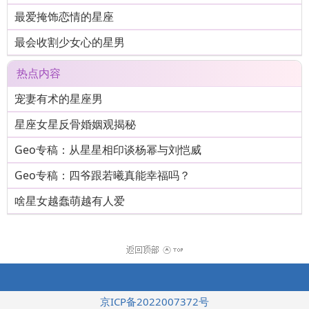
最爱掩饰恋情的星座
最会收割少女心的星男
热点内容
宠妻有术的星座男
星座女星反骨婚姻观揭秘
Geo专稿：从星星相印谈杨幂与刘恺威
Geo专稿：四爷跟若曦真能幸福吗？
啥星女越蠢萌越有人爱
京ICP备2022007372号