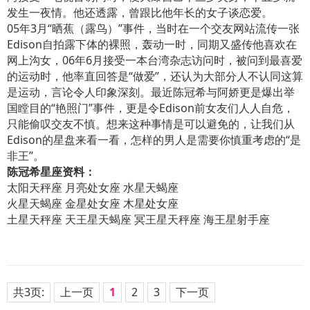
发生一夜情。他还透露，曾跟比他年长的女子谈恋爱。
05年3月“晒蕉（露鸟）”事件，当时在一个交友网站流传一张
Edison自拍露下体的裸照，轰动一时，同期又盛传他喜欢在
网上沟女，06年6月接受一本台湾杂志访问时，被问到最喜爱
的运动时，他率直回答是“做爱”，还认为大部分人不认同这算
是运动，言论令人印象深刻。最近陈冠希与阿娇更是爆出举
国瞠目的“艳照门”事件，更是令Edison前女友们人人自危，
只能偷叹交友不慎。想来这种事情是可以避免的，让我们从
Edison的星盘来看一看，怎样的男人是需要你慎重考虑的“是
非王”。
陈冠希星座资料：
太阳天秤座 月亮处女座 水星天蝎座
火星天蝎座 金星处女座 木星处女座
土星天秤座 天王星天蝎座 冥王星天秤座 海王星射手座
共3页:
上一页
1
2
3
下一页