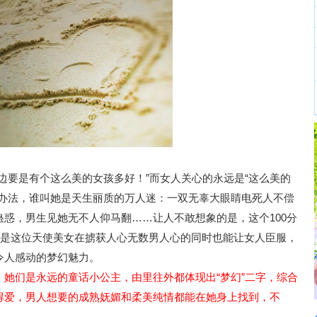
边要是有个这么美的女孩多好！”而女人关心的永远是“这么美的
没办法，谁叫她是天生丽质的万人迷：一双无辜大眼睛电死人不偿
惑，男生见她无不人仰马翻……让人不敢想象的是，这个100分
的是这位天使美女在掳获人心无数男人心的同时也能让女人臣服，
令人感动的梦幻魅力。
她们是永远的童话小公主，由里往外都体现出“梦幻”二字，综合
得爱，男人想要的成熟妩媚和柔美纯情都能在她身上找到，不
！