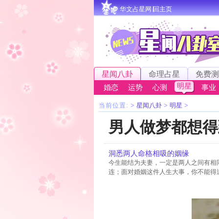
华文占星网∣回主页
星闻八卦
命理占星
免费测
明星
婚恋
运势
心测
事业
当前位置:
>
星闻八卦
>
明星
>
男人做梦都想得
洞悉两人命格相吸的姻缘
今生能结为夫妻，一定是两人之间有相
连；面对婚姻这件人生大事，你不能得过且