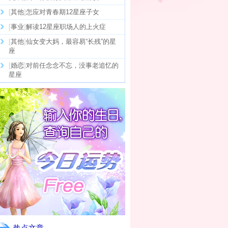
[
其他
]
怎应对青春期12星座子女
[
事业
]
解读12星座职场人的上火症
[
其他
]
仙女变大妈，最容易“长残”的星
座
[
婚恋
]
对前任念念不忘，没事老追忆的
星座
热点文章