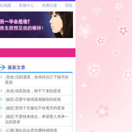
最新文章
[
其他
]
活的潇洒，舍得对自己下狠手的
星座
[
其他
]
动若脱兔，静不下来的星座
[
婚恋
]
恋爱中激情退潮最快的星座
[
婚恋
]
受伤千百遍也不肯离开的星座
[
婚恋
]
不爱猜来猜去，希望爱人简单一
点的星座
[
心测
]
测出你会背负哪种感情债