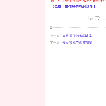
【免费！谁值得你托付终生】
共6页:
上一篇：
大龄“星”剩女精彩讲堂
下一篇：
最会“闯祸”的星座明星