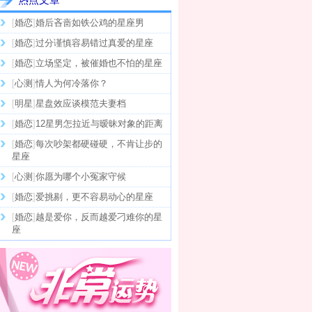
[
婚恋
]
婚后吝啬如铁公鸡的星座男
[
婚恋
]
过分谨慎容易错过真爱的星座
[
婚恋
]
立场坚定，被催婚也不怕的星座
[
心测
]
情人为何冷落你？
[
明星
]
星盘效应谈模范夫妻档
[
婚恋
]
12星男怎拉近与暧昧对象的距离
[
婚恋
]
每次吵架都硬碰硬，不肯让步的
星座
[
心测
]
你愿为哪个小冤家守候
[
婚恋
]
爱挑剔，更不容易动心的星座
[
婚恋
]
越是爱你，反而越爱刁难你的星
座