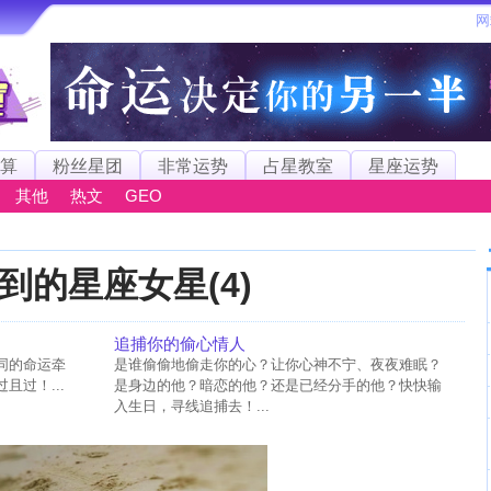
算
粉丝星团
非常运势
占星教室
星座运势
其他
热文
GEO
到的星座女星(4)
追捕你的偷心情人
同的命运牵
是谁偷偷地偷走你的心？让你心神不宁、夜夜难眠？
过！...
是身边的他？暗恋的他？还是已经分手的他？快快输
入生日，寻线追捕去！...