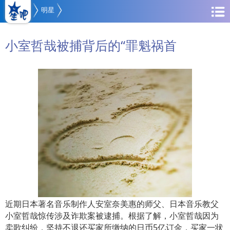
明星
小室哲哉被捕背后的“罪魁祸首
近期日本著名音乐制作人安室奈美惠的师父、日本音乐教父
小室哲哉惊传涉及诈欺案被逮捕。根据了解，小室哲哉因为
卖歌纠纷，坚持不退还买家所缴纳的日币5亿订金，买家一状