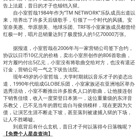
告上法庭，昔日的才子也锒铛入狱。
自小室哲哉1984年作为“TM NETWORK”乐队成员出道以
来，培养出了许多天后级歌手，引领了一个时代的风骚。安
室奈美惠、华原朋美、地球乐团、TRF等小室家族成员都曾经
红极一时，唱片总销量达到了极度惊人的1亿70000万张。
据报道，小室哲哉在2006年与一家营销公司签下合约，
协议以日币10亿元的价格，卖出小室所创作的806首歌曲，
对方履约付出5亿元，小室没有将歌曲交给对方，也没有退还
订金，营销公司一气之下状告法院。
现年49岁的小室哲哉，大学时期就以音乐才子的姿态出
道，1990年代组成GLOBE乐团，小室家族还在亚洲地区举办
选秀活动，小室不断推出许多脍炙人口的歌曲，让他接连创
下销售佳绩，收入一度荣登日本第一，这位重量级的东洋音
乐教父，已不见当年的唇红齿白与俊俏模样，现在更因为欠
债，让演艺生涯不断走下坡，甚至落到被逮捕入狱的下场，
让人不胜唏嘘。
到底背后有什么玄机，昔日才子何以落得今日落魄呢？
【免费个人星盘查询】