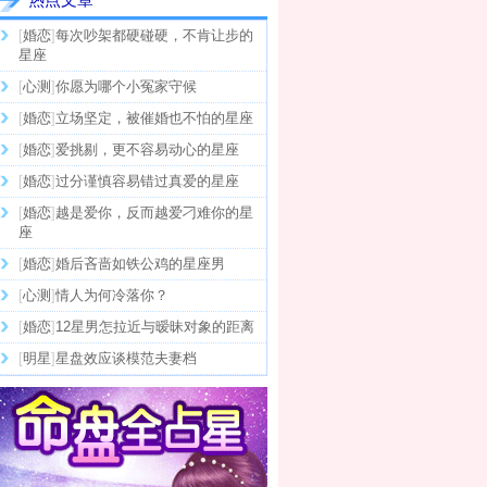
[
婚恋
]
每次吵架都硬碰硬，不肯让步的
星座
[
心测
]
你愿为哪个小冤家守候
[
婚恋
]
立场坚定，被催婚也不怕的星座
[
婚恋
]
爱挑剔，更不容易动心的星座
[
婚恋
]
过分谨慎容易错过真爱的星座
[
婚恋
]
越是爱你，反而越爱刁难你的星
座
[
婚恋
]
婚后吝啬如铁公鸡的星座男
[
心测
]
情人为何冷落你？
[
婚恋
]
12星男怎拉近与暧昧对象的距离
[
明星
]
星盘效应谈模范夫妻档