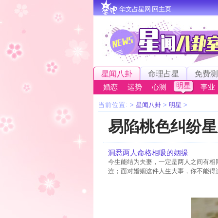
华文占星网∣回主页
星闻八卦
命理占星
免费测
明星
婚恋
运势
心测
事业
当前位置:
>
星闻八卦
>
明星
>
易陷桃色纠纷星
洞悉两人命格相吸的姻缘
今生能结为夫妻，一定是两人之间有相
连；面对婚姻这件人生大事，你不能得过且