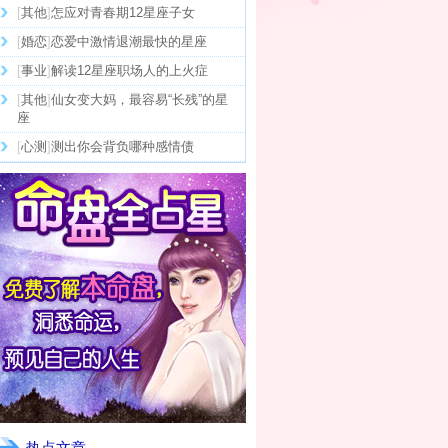
[
其他
]
怎应对青春期12星座子女
[
婚恋
]
恋爱中激情退潮最快的星座
[
事业
]
解读12星座职场人的上火症
[
其他
]
仙女变大妈，最容易“长残”的星
座
[
心测
]
测出你会背负哪种感情债
热点文章