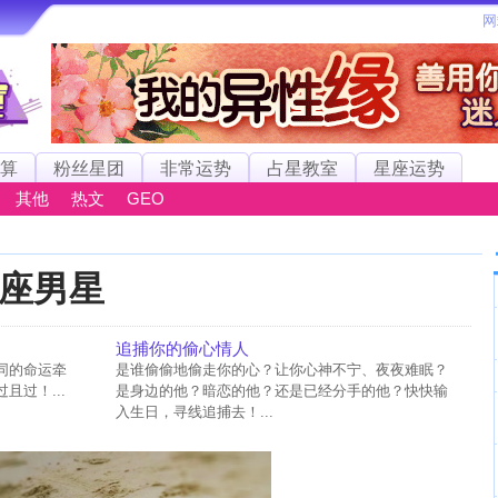
算
粉丝星团
非常运势
占星教室
星座运势
其他
热文
GEO
座男星
追捕你的偷心情人
同的命运牵
是谁偷偷地偷走你的心？让你心神不宁、夜夜难眠？
过！...
是身边的他？暗恋的他？还是已经分手的他？快快输
入生日，寻线追捕去！...