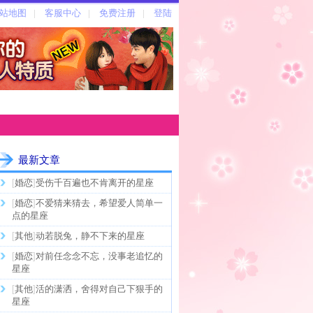
最新文章
[
婚恋
]
受伤千百遍也不肯离开的星座
[
婚恋
]
不爱猜来猜去，希望爱人简单一
点的星座
[
其他
]
动若脱兔，静不下来的星座
[
婚恋
]
对前任念念不忘，没事老追忆的
星座
[
其他
]
活的潇洒，舍得对自己下狠手的
星座