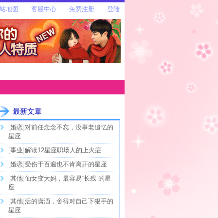
最新文章
[
婚恋
]
对前任念念不忘，没事老追忆的
星座
[
事业
]
解读12星座职场人的上火症
[
婚恋
]
受伤千百遍也不肯离开的星座
[
其他
]
仙女变大妈，最容易“长残”的星
座
[
其他
]
活的潇洒，舍得对自己下狠手的
星座