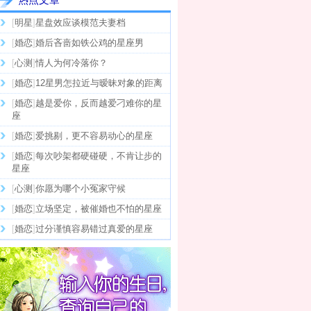
[
明星
]
星盘效应谈模范夫妻档
[
婚恋
]
婚后吝啬如铁公鸡的星座男
[
心测
]
情人为何冷落你？
[
婚恋
]
12星男怎拉近与暧昧对象的距离
[
婚恋
]
越是爱你，反而越爱刁难你的星
座
[
婚恋
]
爱挑剔，更不容易动心的星座
[
婚恋
]
每次吵架都硬碰硬，不肯让步的
星座
[
心测
]
你愿为哪个小冤家守候
[
婚恋
]
立场坚定，被催婚也不怕的星座
[
婚恋
]
过分谨慎容易错过真爱的星座