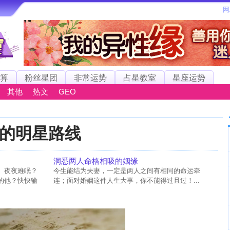
算
粉丝星团
非常运势
占星教室
星座运势
其他
热文
GEO
的明星路线
洞悉两人命格相吸的姻缘
、夜夜难眠？
今生能结为夫妻，一定是两人之间有相同的命运牵
的他？快快输
连；面对婚姻这件人生大事，你不能得过且过！...