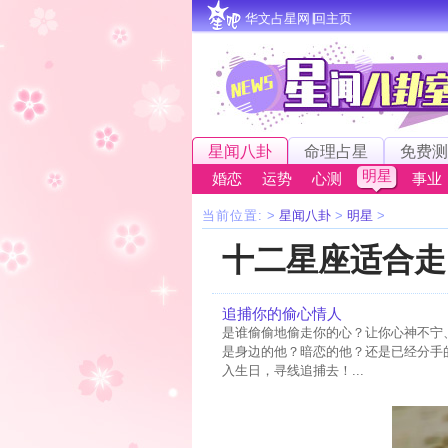
华文占星网∣回主页
星闻八卦
命理占星
免费测
明星
婚恋
运势
心测
事业
当前位置:
>
星闻八卦
>
明星
>
十二星座适合走
追捕你的偷心情人
是谁偷偷地偷走你的心？让你心神不宁
是身边的他？暗恋的他？还是已经分手
入生日，寻线追捕去！...