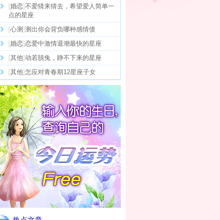
[
婚恋
]
不爱猜来猜去，希望爱人简单一
点的星座
[
心测
]
测出你会背负哪种感情债
[
婚恋
]
恋爱中激情退潮最快的星座
[
其他
]
动若脱兔，静不下来的星座
[
其他
]
怎应对青春期12星座子女
热点文章