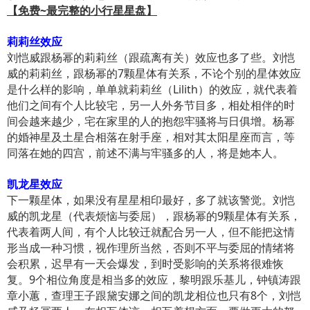
【免费~最完整的小行星星盘】
莉莉丝效应
刘恺威跟杨幂的莉莉丝（跟疏离有关）效应也多了些。刘恺
威的莉莉丝，跟杨幂的7颗星体有关系，不论个别的星体效应
是什么样的影响，单单就莉莉丝（Lilith）的效应，就代表着
他们之间有个人比较宅，另一人外务节目多，相处相伴的时
间会越来越少，宅在家里的人的抱怨牢骚将与日俱增。杨幂
的婚神星及土星合相落在射手座，相对其太阳星座而言，等
同落在她的四宫，前述不满与牢骚多的人，将是她本人。
凯龙星效应
下一颗星体，如果没有星星相印最好，多了就该警觉。刘恺
威的凯龙星（代表烦恼与委屈），跟杨幂的9颗星体有关系，
代表着两人间，有个人比较迁就配合另一人，但不能把这情
形当成一种习惯，视作理所当然，否则不平与委屈的情绪将
会积累，迟早有一天会爆发，到时受影响的关系将很难恢
复。9个相位角度是相当多的效应，黎明跟乐基儿，钟镇涛跟
章小蕙，查理王子跟黛安娜之间的凯龙相位也只有8个，刘恺