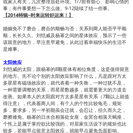
或家人有关，几次整理居处环境。1/7前有烦心、影响心情的
事；有件事要想一下怎么做。9-12陆续了结一些事。
【2014特辑~时来运转好运来！】
婚姻免不了磨合，磨合的顺畅与否，关系到两人能否平平顺
顺，长长久久。刘恺威及杨幂之间的星体效应，预示了一些
该留意的地方，早注意早避免，从此过着幸福快乐的生活不
是难事。
太阳效应
刘恺威的太阳，跟杨幂的8颗星体有相位角度，这是值得留意
的地方。先不论个别的太阳效应影响了什么，凡是跟对方太
多星星有磁场效应的，就代表着一种失衡，一种过犹不及，
一种需要调整的关系，而星星数越多，就需要更大的力道去
改善。如果本人的太阳跟对方太多星星有关系（7颗以上就值
得注意），代表着两人间，有个人的个性比较龟毛，规矩
多，要求多，另一半初期虽会迁就，会忍让，但久而久之，
磨擦难免。杨幂的日水合相落处女座，金冥合相落天蝎座，
个性上是属于掌控欲比较强的，对居家生活设下的规矩也比
较多，若能早点留意太阳效应，就能早点避免负面影响。