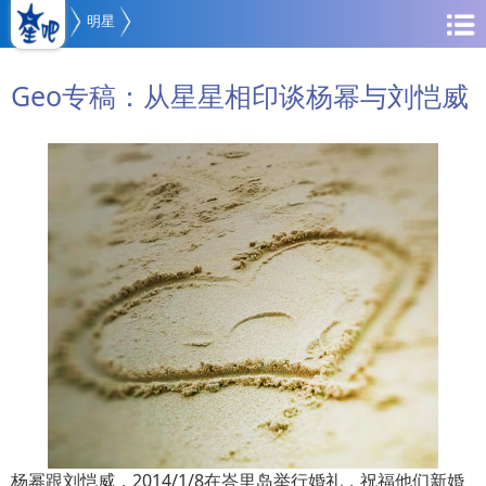
明星
Geo专稿：从星星相印谈杨幂与刘恺威
杨幂跟刘恺威，2014/1/8在峇里岛举行婚礼，祝福他们新婚