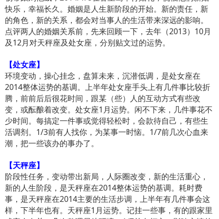
快乐，幸福长久。婚姻是人生新阶段的开始。新的责任，新
的角色，新的关系，都会对当事人的生活带来深远的影响。
点评两人的婚姻关系前，先来回顾一下，去年（2013）10月
及12月对天秤座及处女座，分别贴文过的运势。
【处女座】
环境变动，操心挂念，盘算未来，沉潜低调，是处女座在
2014整体运势的基调。上半年处女座手头上有几件事比较折
腾，前前后后很花时间，跟某（些）人的互动方式有些改
变，或酝酿着改变。处女座1月运势。闲不下来，几件事花不
少时间。每搞定一件事或觉得轻松时，会款待自己，有些生
活调剂。1/3前有人找你，为某事一时恼。1/7前几次心血来
潮，把一些该办的事办了。
【天秤座】
阶段性任务，变动带出新局，人际圈改变，新的生活重心，
新的人生阶段，是天秤座在2014整体运势的基调。耗时费
事，是天秤座在2014主要的生活步调，上半年有几件事会这
样，下半年也有。天秤座1月运势。记挂一些事，有的跟家里