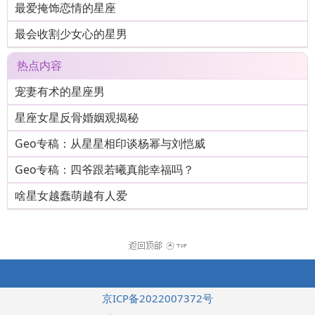
最爱掩饰恋情的星座
最会收割少女心的星男
热点内容
宠妻有术的星座男
星座女星反骨婚姻观揭秘
Geo专稿：从星星相印谈杨幂与刘恺威
Geo专稿：四爷跟若曦真能幸福吗？
啥星女越蠢萌越有人爱
京ICP备2022007372号