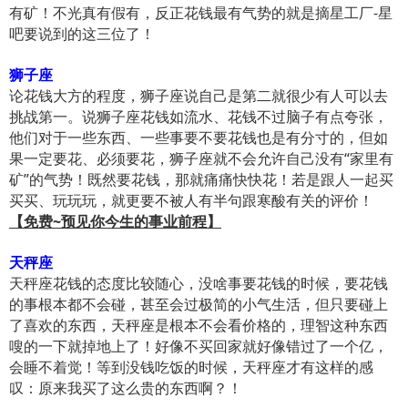
有矿！不光真有假有，反正花钱最有气势的就是摘星工厂-星
吧要说到的这三位了！
狮子座
论花钱大方的程度，狮子座说自己是第二就很少有人可以去
挑战第一。说狮子座花钱如流水、花钱不过脑子有点夸张，
他们对于一些东西、一些事要不要花钱也是有分寸的，但如
果一定要花、必须要花，狮子座就不会允许自己没有“家里有
矿”的气势！既然要花钱，那就痛痛快快花！若是跟人一起买
买买、玩玩玩，就更要不被人有半句跟寒酸有关的评价！
【免费~预见你今生的事业前程】
天秤座
天秤座花钱的态度比较随心，没啥事要花钱的时候，要花钱
的事根本都不会碰，甚至会过极简的小气生活，但只要碰上
了喜欢的东西，天秤座是根本不会看价格的，理智这种东西
嗖的一下就掉地上了！好像不买回家就好像错过了一个亿，
会睡不着觉！等到没钱吃饭的时候，天秤座才有这样的感
叹：原来我买了这么贵的东西啊？！