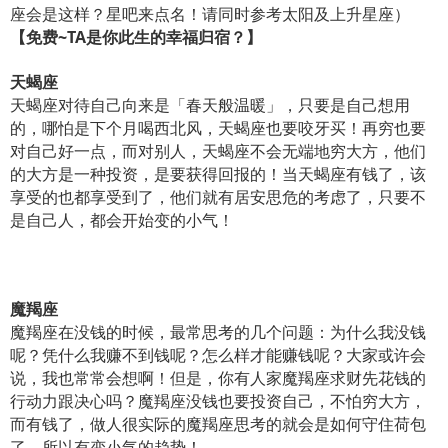
座会是这样？星吧来点名！请同时参考太阳及上升星座）
【免费
~TA
是你此生的幸福归宿？】
天蝎座
天蝎座对待自己向来是「春天般温暖」，只要是自己想用
的，哪怕是下个月喝西北风，天蝎座也要咬牙买！再穷也要
对自己好一点，而对别人，天蝎座不会无端地穷大方，他们
的大方是一种投资，是要获得回报的！当天蝎座有钱了，该
享受的也都享受到了，他们就有居安思危的考虑了，只要不
是自己人，都会开始变的小气！
魔羯座
魔羯座在没钱的时候，最常思考的几个问题：为什么我没钱
呢？凭什么我赚不到钱呢？怎么样才能赚钱呢？大家或许会
说，我也常常会想啊！但是，你有人家魔羯座求财先花钱的
行动力跟决心吗？魔羯座没钱也要投资自己，不怕穷大方，
而有钱了，做人很实际的魔羯座思考的就会是如何守住荷包
了，所以有变小气的趋势！