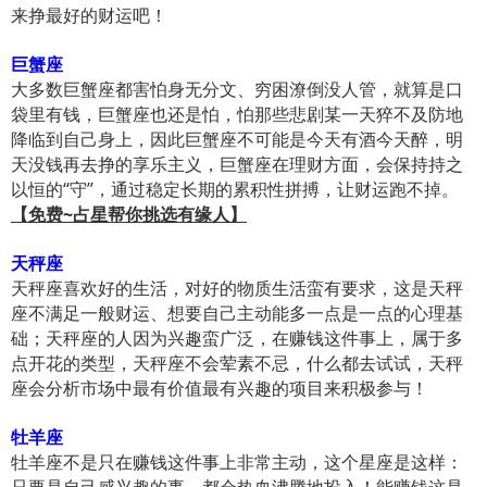
来挣最好的财运吧！
巨蟹座
大多数巨蟹座都害怕身无分文、穷困潦倒没人管，就算是口
袋里有钱，巨蟹座也还是怕，怕那些悲剧某一天猝不及防地
降临到自己身上，因此巨蟹座不可能是今天有酒今天醉，明
天没钱再去挣的享乐主义，巨蟹座在理财方面，会保持持之
以恒的“守”，通过稳定长期的累积性拼搏，让财运跑不掉。
【免费~占星帮你挑选有缘人】
天秤座
天秤座喜欢好的生活，对好的物质生活蛮有要求，这是天秤
座不满足一般财运、想要自己主动能多一点是一点的心理基
础；天秤座的人因为兴趣蛮广泛，在赚钱这件事上，属于多
点开花的类型，天秤座不会荤素不忌，什么都去试试，天秤
座会分析市场中最有价值最有兴趣的项目来积极参与！
牡羊座
牡羊座不是只在赚钱这件事上非常主动，这个星座是这样：