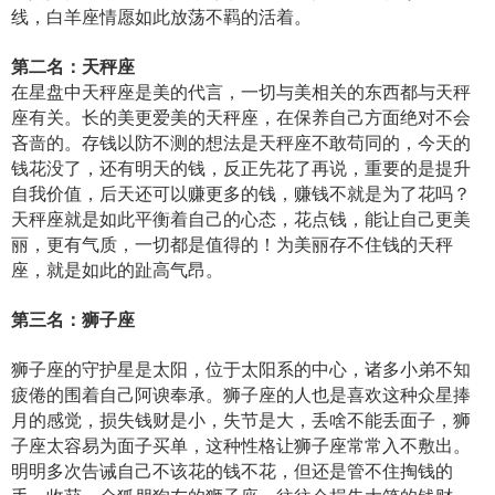
线，白羊座情愿如此放荡不羁的活着。
第二名：天秤座
在星盘中天秤座是美的代言，一切与美相关的东西都与天秤
座有关。长的美更爱美的天秤座，在保养自己方面绝对不会
吝啬的。存钱以防不测的想法是天秤座不敢苟同的，今天的
钱花没了，还有明天的钱，反正先花了再说，重要的是提升
自我价值，后天还可以赚更多的钱，赚钱不就是为了花吗？
天秤座就是如此平衡着自己的心态，花点钱，能让自己更美
丽，更有气质，一切都是值得的！为美丽存不住钱的天秤
座，就是如此的趾高气昂。
第三名：狮子座
狮子座的守护星是太阳，位于太阳系的中心，诸多小弟不知
疲倦的围着自己阿谀奉承。狮子座的人也是喜欢这种众星捧
月的感觉，损失钱财是小，失节是大，丢啥不能丢面子，狮
子座太容易为面子买单，这种性格让狮子座常常入不敷出。
明明多次告诫自己不该花的钱不花，但还是管不住掏钱的