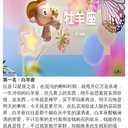
第一名：白羊座
位居12星座之首，在混沌的蝌蚪时期，就甩开亿万追杀者，
一生冲动的白羊座，但凡看上的东西，绝不会思索其实用价
值，这东西，小爷就是稀罕，买下带回家再说。明天后悔是
明天的事情，今天就是要尽兴。在乱花渐欲迷人眼的花花世
界，白羊座往往是那个躺在丛中笑的潇洒者。白羊座酣畅淋
漓的挥霍，不计后果的支付着用金钱购买的欢乐，钱能存住
就真是怪了，不过就算散尽家财，却能换来此生精彩的弧