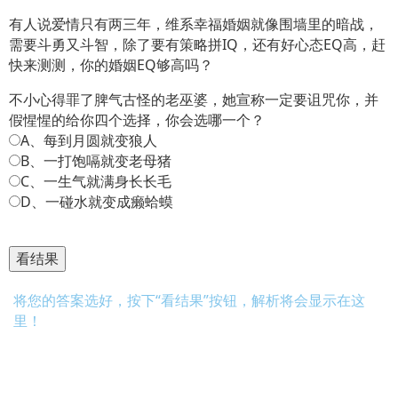
有人说爱情只有两三年，维系幸福婚姻就像围墙里的暗战，
需要斗勇又斗智，除了要有策略拼IQ，还有好心态EQ高，赶
快来测测，你的婚姻EQ够高吗？
不小心得罪了脾气古怪的老巫婆，她宣称一定要诅咒你，并
假惺惺的给你四个选择，你会选哪一个？
A、每到月圆就变狼人
B、一打饱嗝就变老母猪
C、一生气就满身长长毛
D、一碰水就变成癞蛤蟆
将您的答案选好，按下“看结果”按钮，解析将会显示在这
里！