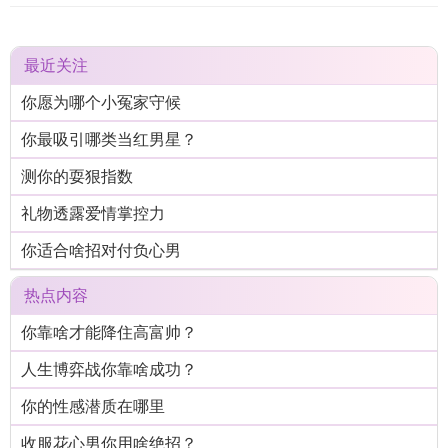
最近关注
你愿为哪个小冤家守候
你最吸引哪类当红男星？
测你的耍狠指数
礼物透露爱情掌控力
你适合啥招对付负心男
热点内容
你靠啥才能降住高富帅？
人生博弈战你靠啥成功？
你的性感潜质在哪里
收服花心男你用啥绝招？