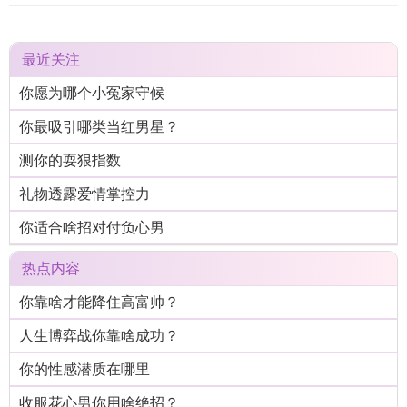
最近关注
你愿为哪个小冤家守候
你最吸引哪类当红男星？
测你的耍狠指数
礼物透露爱情掌控力
你适合啥招对付负心男
热点内容
你靠啥才能降住高富帅？
人生博弈战你靠啥成功？
你的性感潜质在哪里
收服花心男你用啥绝招？