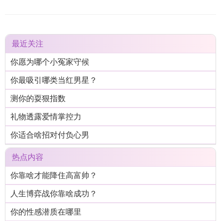
最近关注
你愿为哪个小冤家守候
你最吸引哪类当红男星？
测你的耍狠指数
礼物透露爱情掌控力
你适合啥招对付负心男
热点内容
你靠啥才能降住高富帅？
人生博弈战你靠啥成功？
你的性感潜质在哪里