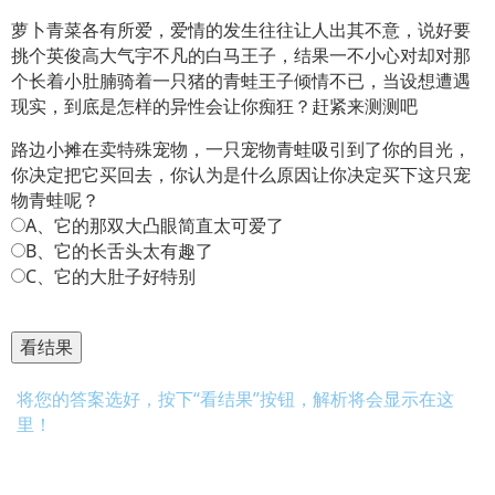
萝卜青菜各有所爱，爱情的发生往往让人出其不意，说好要
挑个英俊高大气宇不凡的白马王子，结果一不小心对却对那
个长着小肚腩骑着一只猪的青蛙王子倾情不已，当设想遭遇
现实，到底是怎样的异性会让你痴狂？赶紧来测测吧
路边小摊在卖特殊宠物，一只宠物青蛙吸引到了你的目光，
你决定把它买回去，你认为是什么原因让你决定买下这只宠
物青蛙呢？
A、它的那双大凸眼简直太可爱了
B、它的长舌头太有趣了
C、它的大肚子好特别
将您的答案选好，按下“看结果”按钮，解析将会显示在这
里！