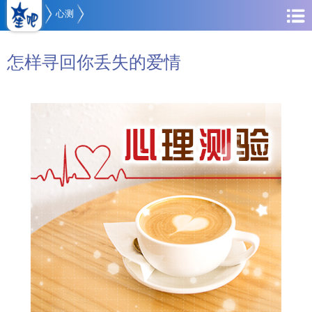
心测
怎样寻回你丢失的爱情