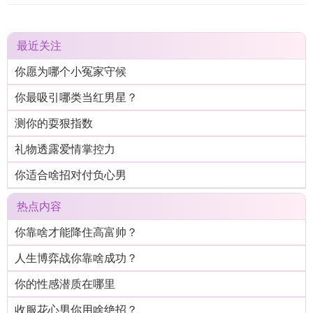
最近关注
你愿为哪个小冤家守候
你最吸引哪类当红男星？
测你的耍狠指数
礼物透露爱情掌控力
你适合啥招对付负心男
热点内容
你靠啥才能降住高富帅？
人生博弈战你靠啥成功？
你的性感潜质在哪里
收服花心男你用啥绝招？