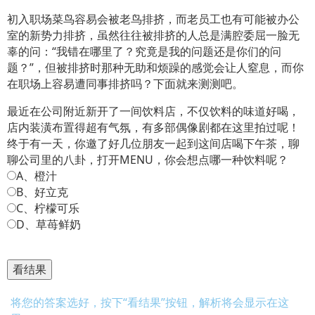
初入职场菜鸟容易会被老鸟排挤，而老员工也有可能被办公
室的新势力排挤，虽然往往被排挤的人总是满腔委屈一脸无
辜的问：“我错在哪里了？究竟是我的问题还是你们的问
题？”，但被排挤时那种无助和烦躁的感觉会让人窒息，而你
在职场上容易遭同事排挤吗？下面就来测测吧。
最近在公司附近新开了一间饮料店，不仅饮料的味道好喝，
店内装潢布置得超有气氛，有多部偶像剧都在这里拍过呢！
终于有一天，你邀了好几位朋友一起到这间店喝下午茶，聊
聊公司里的八卦，打开MENU，你会想点哪一种饮料呢？
A、橙汁
B、好立克
C、柠檬可乐
D、草苺鲜奶
将您的答案选好，按下“看结果”按钮，解析将会显示在这