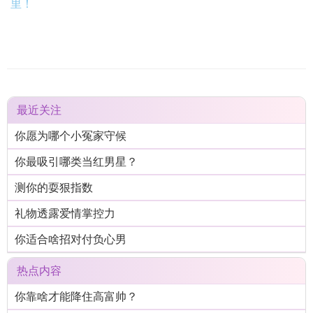
里！
最近关注
你愿为哪个小冤家守候
你最吸引哪类当红男星？
测你的耍狠指数
礼物透露爱情掌控力
你适合啥招对付负心男
热点内容
你靠啥才能降住高富帅？