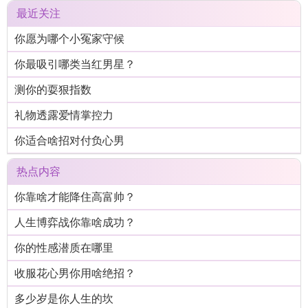
最近关注
你愿为哪个小冤家守候
你最吸引哪类当红男星？
测你的耍狠指数
礼物透露爱情掌控力
你适合啥招对付负心男
热点内容
你靠啥才能降住高富帅？
人生博弈战你靠啥成功？
你的性感潜质在哪里
收服花心男你用啥绝招？
多少岁是你人生的坎