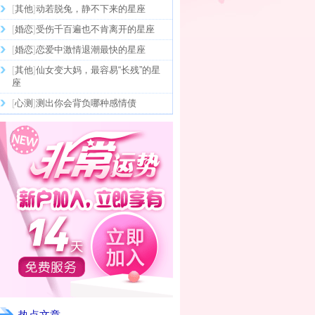
[
其他
]
动若脱兔，静不下来的星座
[
婚恋
]
受伤千百遍也不肯离开的星座
[
婚恋
]
恋爱中激情退潮最快的星座
[
其他
]
仙女变大妈，最容易“长残”的星
座
[
心测
]
测出你会背负哪种感情债
热点文章