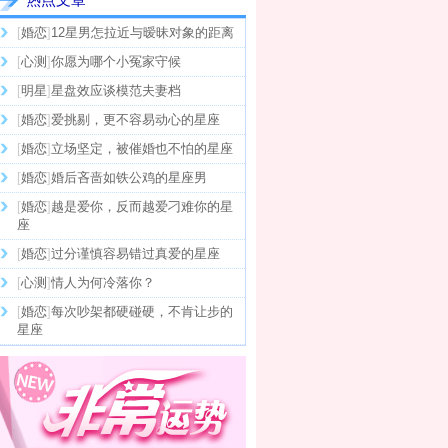
[
婚恋
]
12星男怎拉近与暧昧对象的距离
[
心测
]
你愿为哪个小冤家守候
[
明星
]
星盘效应谈模范夫妻档
[
婚恋
]
爱挑剔，更不容易动心的星座
[
婚恋
]
立场坚定，被催婚也不怕的星座
[
婚恋
]
婚后吝啬如铁公鸡的星座男
[
婚恋
]
越是爱你，反而越爱刁难你的星
座
[
婚恋
]
过分谨慎容易错过真爱的星座
[
心测
]
情人为何冷落你？
[
婚恋
]
每次吵架都硬碰硬，不肯让步的
星座