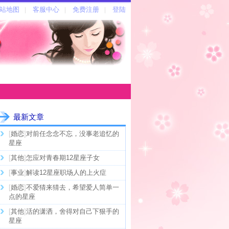
最新文章
[
婚恋
]
对前任念念不忘，没事老追忆的
星座
[
其他
]
怎应对青春期12星座子女
[
事业
]
解读12星座职场人的上火症
[
婚恋
]
不爱猜来猜去，希望爱人简单一
点的星座
[
其他
]
活的潇洒，舍得对自己下狠手的
星座