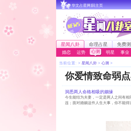
华文占星网∣回主页
星闻八卦
命理占星
免费测
心测
婚恋
运势
明星
事业
当前位置:
>
星闻八卦
>
心测
>
你爱情致命弱点
洞悉两人命格相吸的姻缘
今生能结为夫妻，一定是两人之间有相
连；面对婚姻这件人生大事，你不能得过且