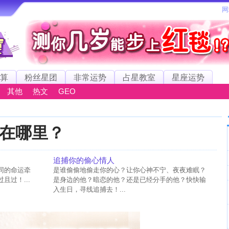
算
粉丝星团
非常运势
占星教室
星座运势
其他
热文
GEO
在哪里？
追捕你的偷心情人
同的命运牵
是谁偷偷地偷走你的心？让你心神不宁、夜夜难眠？
过！...
是身边的他？暗恋的他？还是已经分手的他？快快输
入生日，寻线追捕去！...