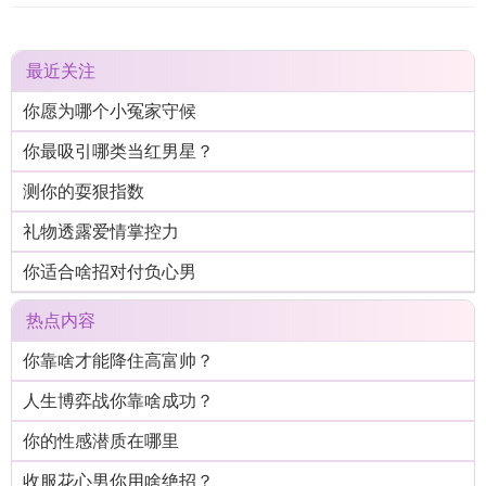
最近关注
你愿为哪个小冤家守候
你最吸引哪类当红男星？
测你的耍狠指数
礼物透露爱情掌控力
你适合啥招对付负心男
热点内容
你靠啥才能降住高富帅？
人生博弈战你靠啥成功？
你的性感潜质在哪里
收服花心男你用啥绝招？