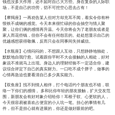
钱也没多大作用，还不如对自己大方些。身在复杂的人际职
场，不是自己的功劳，切不可挖空心思去占有！
【摩羯座】一再劝告某人但对方却充耳不闻，着实令你有种
恨铁不成钢的感觉。今天本来很忙碌的你会抽空与情人聚
聚，让你们俩的感情再升温。今天你将会为了老朋友或者是
家人而花些钱，但你不会有任何怨言的。处处想显示自己的
优越感想获得敬佩，反而只会在同事间失掉威信。
【水瓶座】心情闷闷的，不想跟人互动，只想静静地独处，
默默地自我疗愈。试着跟你平时不大会接触的人相处，好对
象说不准就马上出现。身边人的理财经验不一定适合你，建
议综合评定下自己的真实财力。一口吃不成个胖子，做事的
心情再急迫也要看清自己多少真实能力。
【双鱼座】找不到情人相伴，打个电话约个朋友也不错，联
络一下你们的感情 。多和比你年轻的朋友接触，扩大交友范
围，新朋友会有好对象介绍给你！耳根子软、心更软的人，
今天很容易被喜欢占便宜的小人坑一笔。挂心的事情有几
件，但不是担心就有进展的，你还是做好眼前的吧。