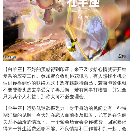
【白羊座】不好的预感得到印证，来不及收拾心情就要开始
复杂的应变工作。参加聚会收到桃花讯号，有人想找个机会
认识你得到你的联络方式！想花钱款待自己，若荷包紧张就
不要硬着头皮去享受完了再后悔。若有同事打楔告，并完全
只为其个人利益，那你大可不必去理会。
【金牛座】运势低迷欲振乏力！对于身边的见闻会有一些特
别消极的见解。今天别在恋人面前提及旧爱，尤其是在你俩
关系不融洽的情况下。一个聚会场合会令你破费，回家要记
得算一算生活费还够不够。不良情绪和工作掺和到一起，会