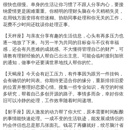
很快也很慢。单身的生活让你习惯了不跟人分享内心，要接
纳爱情更是困难重重。你精明的理财头脑在今天稍稍失灵，
在用钱方面变得有些迷糊。协助同事处理和你无关的工作，
花费不少时间还耽误你处理正事。
【天秤座】与亲友分享有趣的生活信息，心头有再多压力也
逐一地放了下来。与另一半为共同的目标奋斗不仅有幸福
感，还会有共患难的成就感。不大懂得管理自己的财产，可
请教有理财经验的人帮自己出出主意。可能会临时接到加班
的通知，做事中还要满世界地找人帮你的忙。
【天蝎座】今天会有赶工压力，有件事因为跟另一件挂钩，
会有确切的时间表。你期待更适合你的缘分，重新排排旧爱
的位置并整理好恋爱心情。搜集一些专业知识，有空的时候
多研究，帮着自己多创开源的路子。事情多而杂，幸好你依
旧可以冷静的处理，工作效率随着时间递增。
【射手座】因人激发的动力帮了你大忙，原本需要时间酝酿
的事情能快速处理。一成不变的生活轨迹，能发展成情侣的
约会伴侣也总是那几张面孔。钱花了再赚就好，绞尽脑汁省