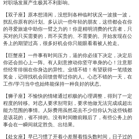
对职场发展产生极其不利影响。
【双子座】原本想清闲，没想到各种临时状况一波接一波，
扰乱你原有的计划。多认识一些年轻的朋友，这些都会在你
的寻爱旅途中助你一臂之力的！你是精明消费的代言者，只
买对的只买需要的，而不买贵的、不需要的。开始发现在公
务上的期望过高，很多好机会你只能眼看着被人抢走。
【巨蟹座】一件事有时间压力，逼的你必须下决定，决定后
你还会担心上一阵。有人刻意撩动你坚守单身的心！注意那
些经常徘徊在你身边的异性。业绩不错！有望获得一笔绩效
奖金，记得找机会回馈曾帮过你的人。心态不错的一天，在
工作/学习当中也始终能保持一种良好的状态。
【狮子座】不愉快的情绪通过积极的心理调整，得到了一定
程度的转移。对恋人要求别苛刻，要求他做无法完成或超出
能力范围的事情。人际费用虽然花去不少但你认为这些钱都
是该花的，省不掉的。没有时间瞻前顾后了，有些公务上的
事会在一瞬间就定胜负、出结果。
【处女座】早已习惯了开着小差掰着指头数时间，日子过的