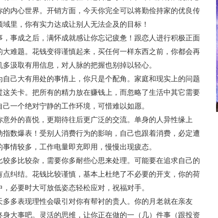
你的内心世界。开销方面，今天你完全可以将勤俭持家的优良传
领域里，你有实力达成让别人无法企及的目标！
事，事成之后，满怀成就感让你忘记疲惫！跟恋人进行积极正面
的大难题。花钱变得谨慎起来，买任何一样东西之前，你都会再
机多汲取有用信息，对人脉的把握也别掉以轻心。
为自己大有用处的事情上，你只是个配角。家庭和现实上的问题
过这关卡。把所有的精力放在赚钱上，而忽略了生活中其它需要
自己一个绝对宁静的工作环境，可惜难以如愿。
你意外的喜悦，更期待往后更广泛的交流。单身的人异性缘上
动指数爆表！受别人消费行为的影响，自己也跟着消费，必定遭
的事情较多，工作电量即充即用，慢慢出现疲态。
比较多比较杂，需要你多耐些心思来处理。可能要在追求自己的
有点纠结。花钱比较谨慎，基本上杜绝了不必要的开支，你的荷
中，必要时大可放低姿态轻松应对，祝福对手。
天多多表现理性会吸引对你有帮衬的贵人。你的月老就在亲友
终身大事吧。灵活的思维，让你正在做的一（几）件事（跟投资