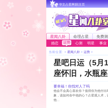
华文占星网∣回主页
星闻八卦
命理占星
免费测
运势
婚恋
心测
明星
事业
当前位置:
>
星闻八卦
>
运势
>
星吧日运（5月
座怀旧，水瓶座
要幸福！你找对人了吗
他会不会真心喜欢你？值得你为他付出
象，该如何命中他的心？占星观人术，
他...