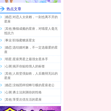
热点文章
[
婚恋
]
对恋人太依赖，一刻也离不开的
星座
[
其他
]
撸猫成瘾的星座，对喵星人毫无
抵抗力
[
事业
]
职场蜜糖派星女
[
婚恋
]
选结婚对象，不一定选最爱的星
座
[
明星
]
星座男星之最强女星杀手
[
心测
]
揭开你贴给情人的标签
[
其他
]
人前坚强如铁，人后脆弱无比的
星座
[
婚恋
]
没钱照样招蜂引蝶的星座老公
[
心测
]
勇士法则测你的性格
[
其他
]
享受次优生活的星座