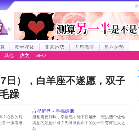
算
粉丝星团
非常运势
占星教室
星座运势
其他
热文
GEO
17日），白羊座不遂愿，双子
毛躁
占星解盘～幸福婚姻
吗？心仪的对
感觉需要对味，幸福感才能不断涌出，想挑选个让你
让你一眼看准
满意的如意郎君？先测测你命中的另一半有何过人之
处...