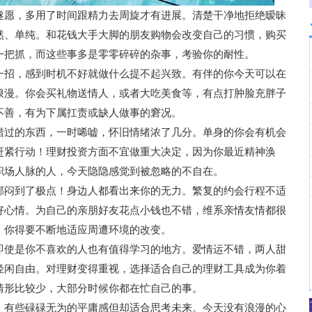
遂愿，多用了时间跟精力去周旋才有进展。清楚干净地拒绝暧昧
然、单纯。和花钱大手大脚的朋友购物会改变自己的习惯，购买
一把抓，而这些事多是零零碎碎的杂事，考验你的耐性。
一招，感到时机不好就做什么提不起兴致。有伴的你今天可以在
浪漫。你会买礼物送情人，或者大吃美食等，有点打肿脸充胖子
不善，有为下属扛责或缺人做事的窘况。
错过的东西，一时唏嘘，怀旧情绪浓了几分。单身的你会有机会
赶紧行动！理财投资方面不宜做重大决定，因为你最近精神涣
职场人脉的人，今天隐隐感觉到被忽略的不自在。
郁闷到了极点！身边人都看出来你的无力。繁复的约会行程不适
好心情。为自己的亲朋好友花点小钱也不错，维系亲情友情都很
，你得要不断地适应周遭环境的改变。
即使是你不喜欢的人也有值得学习的地方。爱情运不错，两人甜
轻闲自由。对理财变得重视，选择适合自己的理财工具成为你着
情形比较少，大部分时候你都在忙自己的事。
，有些碌碌无为的平庸感但却适合思考未来。今天没有浪漫的心