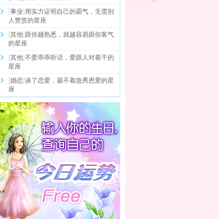
[
事业
]
用实力证明自己的霸气，无需别
人赞赏的星座
[
其他
]
跟你越熟悉，就越容易跟你客气
的星座
[
其他
]
不爱乖乖听话，爱跟人对着干的
星座
[
婚恋
]
谈了恋爱，最不着急秀恩爱的星
座