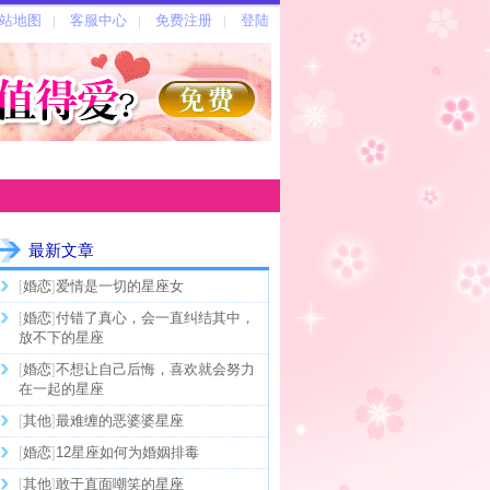
最新文章
[
婚恋
]
爱情是一切的星座女
[
婚恋
]
付错了真心，会一直纠结其中，
放不下的星座
[
婚恋
]
不想让自己后悔，喜欢就会努力
在一起的星座
[
其他
]
最难缠的恶婆婆星座
[
婚恋
]
12星座如何为婚姻排毒
[
其他
]
敢于直面嘲笑的星座