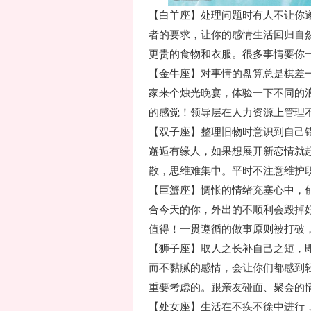
【白羊座】处理问题时有人不让你
者的要求，让你的感情生活回归自
更贵的食物和衣服。很多事情要你
【金牛座】对事情的盘算总是棋差
家来个烛光晚宴，体验一下不同的
的感觉！领导层在人力资源上管理
【双子座】整理旧物时意识到自己
邂逅有缘人，如果想展开新恋情就
散，思维难集中。平时不注意维护
【巨蟹座】惆怅的情绪充塞心中，
合今天的你，外出的不顺利会毁掉
值得！一贯遵循的做事原则被打破
【狮子座】取人之长补自己之短，
而不黏腻的感情，会让你们都感到
重要考虑的。跟亲友碰面、聚会的
【处女座】生活在不疾不徐中进行