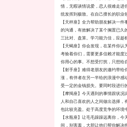
情，无暇谈情说爱，恋人很难走进
统发挥到极致。在自己擅长的职业
【天秤座】全力帮助朋友解决一件
的沟通，有效解决了某个搁置已久
三比对、盘算。学习能力佳，应趁
【天蝎座】你会发现，在某件你认
考验着你们，需要更多信赖才能度
你用心的事。不想受打扰，只想给
【射手座】难得老朋友的邀约带给
涨，有伴者在另一半给的浪漫中感
受一定的金钱损失。要同时段进行
【摩羯座】今天遇到的事情跟状况
人和自己喜欢的人之间做出选择，
包比较充盈。处于高度竞争的环境
【水瓶座】让毛毛躁躁远离你，今
间，别害羞，大胆让他们帮你解决