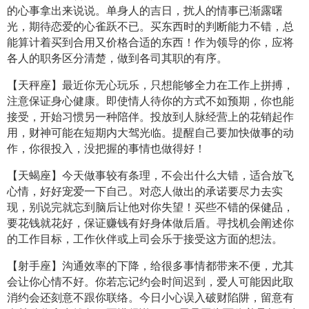
的心事拿出来说说。单身人的吉日，扰人的情事已渐露曙
光，期待恋爱的心雀跃不已。买东西时的判断能力不错，总
能算计着买到合用又价格合适的东西！作为领导的你，应将
各人的职务区分清楚，做到各司其职的有序。
【天秤座】最近你无心玩乐，只想能够全力在工作上拼搏，
注意保证身心健康。即使情人待你的方式不如预期，你也能
接受，开始习惯另一种陪伴。投放到人脉经营上的花销起作
用，财神可能在短期内大驾光临。提醒自己要加快做事的动
作，你很投入，没把握的事情也做得好！
【天蝎座】今天做事较有条理，不会出什么大错，适合放飞
心情，好好宠爱一下自己。对恋人做出的承诺要尽力去实
现，别说完就忘到脑后让他对你失望！买些不错的保健品，
要花钱就花好，保证赚钱有好身体做后盾。寻找机会阐述你
的工作目标，工作伙伴或上司会乐于接受这方面的想法。
【射手座】沟通效率的下降，给很多事情都带来不便，尤其
会让你心情不好。你若忘记约会时间迟到，爱人可能因此取
消约会还刻意不跟你联络。今日小心误入破财陷阱，留意有