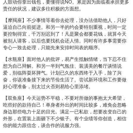
人鼓动你拿出钱包，要懂得说NO。累是因为面临着承担更多
责任的状况，建议多往积极的方面想。
【摩羯座】不少事情等着你去处理，没办法借助他人，只好
逼迫自己向前挺进。和另一半的约会要特别重视，时间一定
要控制得宜，千万别迟到了！凡是聚会都要花钱，就算今天
被别人请客，以后也要找机会还人情。同时有许多事需要你
专心一致去处理，只能先来安排时间表的顺序。
【水瓶座】面对他人的批评，易产生抵触情绪，当下忍不住
想为自己辩解。和另一半到气氛佳、装潢美的餐厅谈情说
爱，别临阵耍坏脾气。计划已久的东西终于入手，除了兴
奋，你该准备接下来的节俭生活了。尝试新环境和工作要做
好心理准备，别太过火否则易给心里添堵。
【双鱼座】今天运势不平稳，不要对所做的事抱太大希望，
吃些好的款待自己！单身者外出的时间比较多，难免会忽略
身边那些电力十足的目光。满足一已私欲，想要改变自己的
外形，在置装上面砸下不少银子。有个业绩等你创造，相信
你的能力跟信念，谈合作的说服力强。