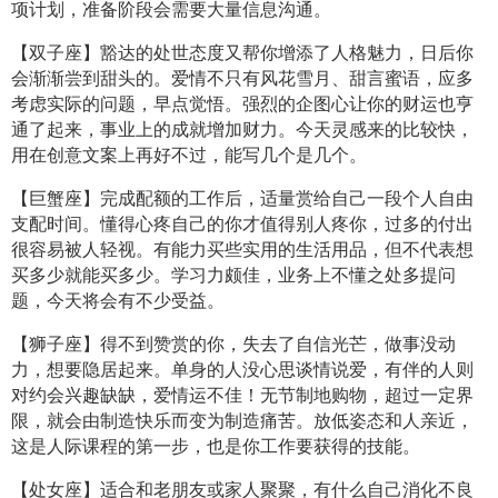
项计划，准备阶段会需要大量信息沟通。
【双子座】豁达的处世态度又帮你增添了人格魅力，日后你
会渐渐尝到甜头的。爱情不只有风花雪月、甜言蜜语，应多
考虑实际的问题，早点觉悟。强烈的企图心让你的财运也亨
通了起来，事业上的成就增加财力。今天灵感来的比较快，
用在创意文案上再好不过，能写几个是几个。
【巨蟹座】完成配额的工作后，适量赏给自己一段个人自由
支配时间。懂得心疼自己的你才值得别人疼你，过多的付出
很容易被人轻视。有能力买些实用的生活用品，但不代表想
买多少就能买多少。学习力颇佳，业务上不懂之处多提问
题，今天将会有不少受益。
【狮子座】得不到赞赏的你，失去了自信光芒，做事没动
力，想要隐居起来。单身的人没心思谈情说爱，有伴的人则
对约会兴趣缺缺，爱情运不佳！无节制地购物，超过一定界
限，就会由制造快乐而变为制造痛苦。放低姿态和人亲近，
这是人际课程的第一步，也是你工作要获得的技能。
【处女座】适合和老朋友或家人聚聚，有什么自己消化不良