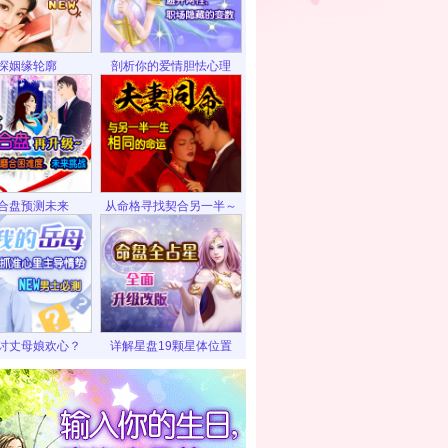
探姻缘轮廓
剖析你的爱情胆怯心理
合盘预测未来
从命格寻找契合另一半～
讨丈母娘欢心？
详解星盘19颗星体位置