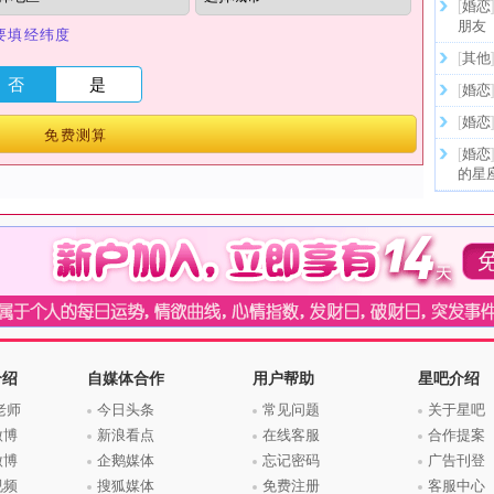
[
婚恋
朋友
要填经纬度
[
其他
否
是
[
婚恋
[
婚恋
免费测算
[
婚恋
的星
介绍
自媒体合作
用户帮助
星吧介绍
老师
今日头条
常见问题
关于星吧
微博
新浪看点
在线客服
合作提案
微博
企鹅媒体
忘记密码
广告刊登
视频
搜狐媒体
免费注册
客服中心