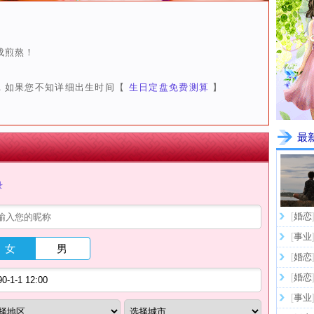
成煎熬！
，如果您不知详细出生时间【
生日定盘免费测算
】
最
录
[
婚恋
[
事业
女
男
[
婚恋
[
婚恋
[
事业