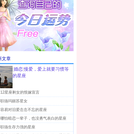
新文章
[
婚恋
]
慢爱，爱上就要习惯等
的星座
]
12星座剩女的恨嫁宣言
]
职场玛丽苏星女
]
容易对旧爱念念不忘的星座
]
哪怕暗恋一辈子，也没勇气表白的星座
]
职场生存力强的星座