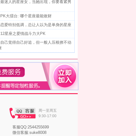
]
最迷人的星座女，当她出现，你要看紧男
]
PK大擂台: 哪个星座最能敛财
]
恋爱特别低调，总让人以为是单身的星座
]
12星座之爱情战斗力大PK
]
自己觉得自己好追，但一般人压根撩不动
座
周一至周五
9:30-17:00
客服QQ:2544255699
微信客服:suke8008