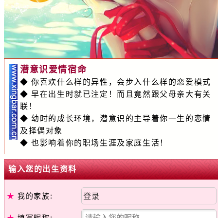
潜意识爱情宿命
◆ 你喜欢什么样的异性，会步入什么样的恋爱模式
◆ 早在出生时就已注定！而且竟然跟父母亲大有关
联！
◆ 幼时的成长环境，潜意识的主导着你一生的恋情
及择偶对象
◆ 也影响着你的职场生涯及家庭生活！
输入您的出生资料
★
我的家族:
登录
★
填写昵称: