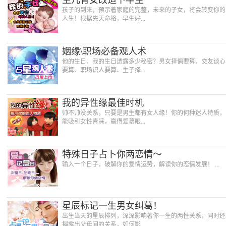
生儿育女改造下半生
孩子的到来，预示着家庭的完整，未来的子女，将会转变你的
人生！根据先天命格，早生好...
姻缘\职场必备观人术
他的生日、我的生日透露多少秘密？男女择偶要算、交友谈心
要算、职场识人要算、生子择...
我的异性缘最佳时机
帅不帅没关系，只要是男生都有女人缘！你的何种迷人特质，
能吸引女性青睐，赢得爱慕眼...
特殊日子占卜你两恋情～
输入一个日子，破解你的爱情运势，解读你的恋情发展！ ...
星辰标记一生男女纠葛！
出生当天的星辰排列，深深影响著你一生的两性关系，同时还
揭露出父母间的关系，如何影...