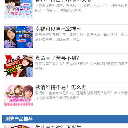
青春不留白，不能想太多
不去追逐你所渴求，将永远不会拥有；不开口问，回答永远是
No；不往前走，就将永远停留...
幸福可以自己掌握～
跟自己做朋友最可靠，死缠烂打也是自己人～每人头顶上都点
着各式星星，照耀着你、也牵...
真命天子苦寻不到？
到底是第三者介入？还是命格相沖？找出破坏你俩感情的真正
元凶！...
感情维持不易！怎么办
爱情中，他会放纵任你去，还是爱你爱到无法喘气？什么因素
是造成你跟他的爱情致命伤？...
测算产品推荐