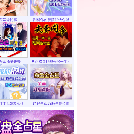
探姻缘轮廓
剖析你的爱情胆怯心理
合盘预测未来
从命格寻找契合另一半～
讨丈母娘欢心？
详解星盘19颗星体位置