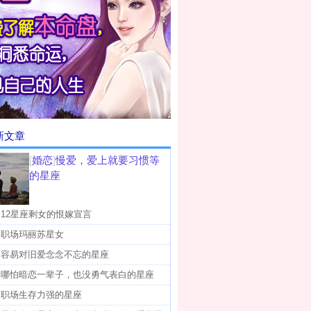
新文章
[
婚恋
]
慢爱，爱上就要习惯等
的星座
]
12星座剩女的恨嫁宣言
]
职场玛丽苏星女
]
容易对旧爱念念不忘的星座
]
哪怕暗恋一辈子，也没勇气表白的星座
]
职场生存力强的星座