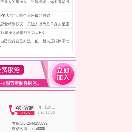
]
最迷人的星座女，当她出现，你要看紧男
]
PK大擂台: 哪个星座最能敛财
]
恋爱特别低调，总让人以为是单身的星座
]
12星座之爱情战斗力大PK
]
自己觉得自己好追，但一般人压根撩不动
座
周一至周五
9:30-17:00
客服QQ:2544255699
微信客服:suke8008