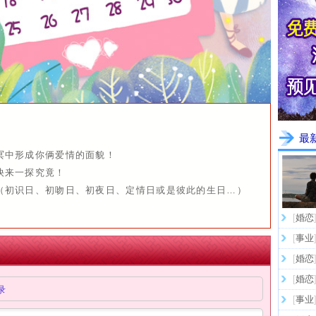
最
冥中形成你俩爱情的面貌！
快来一探究竟！
（初识日、初吻日、初夜日、定情日或是彼此的生日…）
[
婚恋
[
事业
[
婚恋
[
婚恋
录
[
事业