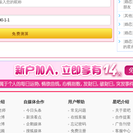
[
婚恋
朋友
[
其他
[
婚恋
[
婚恋
免费测算
[
婚恋
的星
介绍
自媒体合作
用户帮助
星吧介绍
老师
今日头条
常见问题
关于星吧
微博
新浪看点
在线客服
合作提案
微博
企鹅媒体
忘记密码
广告刊登
视频
搜狐媒体
免费注册
客服中心